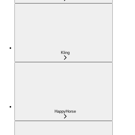
Kling
HappyHorse