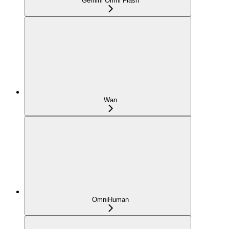
Gemini Omni Flash
Wan
OmniHuman