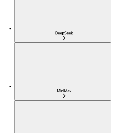
DeepSeek
MiniMax