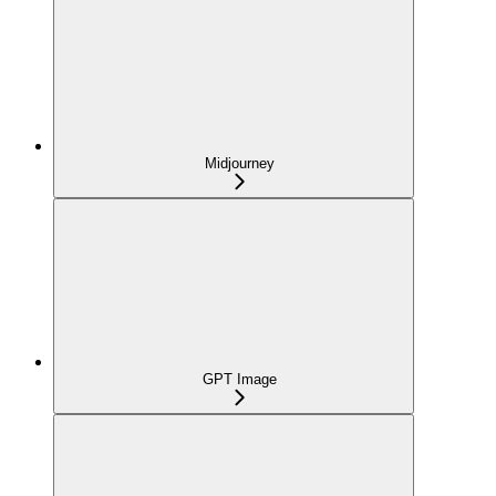
Midjourney
GPT Image