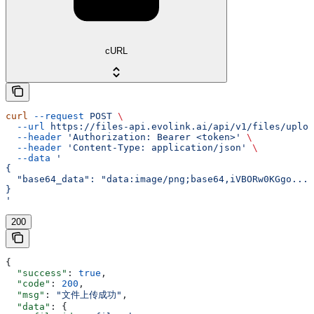
cURL
curl
 --request
 POST
 \
  --url
 https://files-api.evolink.ai/api/v1/files/uploa
  --header
 'Authorization: Bearer <token>'
 \
  --header
 'Content-Type: application/json'
 \
  --data
 '
{
  "base64_data": "data:image/png;base64,iVBORw0KGgo..."
}
'
200
{
  "success"
: 
true
,
  "code"
: 
200
,
  "msg"
: 
"文件上传成功"
,
  "data"
: {