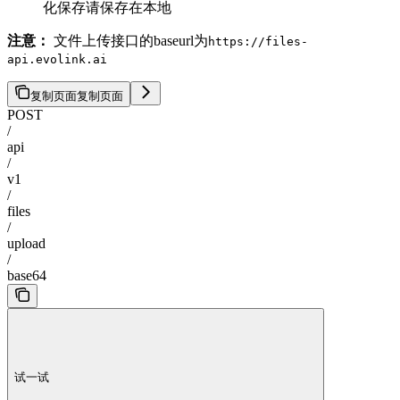
化保存请保存在本地
注意：
文件上传接口的baseurl为
https://files-
api.evolink.ai
复制页面
复制页面
POST
/
api
/
v1
/
files
/
upload
/
base64
试一试