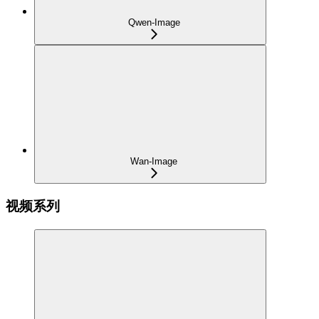
Qwen-Image
Wan-Image
视频系列