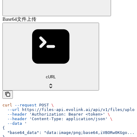
Base64文件上传
cURL
curl
 --request
 POST
 \
  --url
 https://files-api.evolink.ai/api/v1/files/uploa
  --header
 'Authorization: Bearer <token>'
 \
  --header
 'Content-Type: application/json'
 \
  --data
 '
{
  "base64_data": "data:image/png;base64,iVBORw0KGgo..."