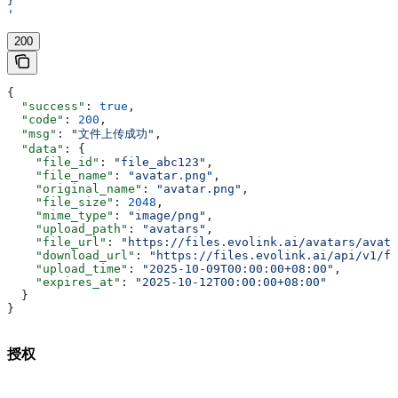
}
'
200
{
  "success"
: 
true
,
  "code"
: 
200
,
  "msg"
: 
"文件上传成功"
,
  "data"
: {
    "file_id"
: 
"file_abc123"
,
    "file_name"
: 
"avatar.png"
,
    "original_name"
: 
"avatar.png"
,
    "file_size"
: 
2048
,
    "mime_type"
: 
"image/png"
,
    "upload_path"
: 
"avatars"
,
    "file_url"
: 
"https://files.evolink.ai/avatars/avata
    "download_url"
: 
"https://files.evolink.ai/api/v1/fi
    "upload_time"
: 
"2025-10-09T00:00:00+08:00"
,
    "expires_at"
: 
"2025-10-12T00:00:00+08:00"
  }
}
授权