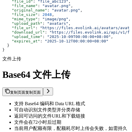
    "file_id"
: 
"file_abc123"
,
    "file_name"
: 
"avatar.png"
,
    "original_name"
: 
"avatar.png"
,
    "file_size"
: 
2048
,
    "mime_type"
: 
"image/png"
,
    "upload_path"
: 
"avatars"
,
    "file_url"
: 
"https://files.evolink.ai/avatars/avata
    "download_url"
: 
"https://files.evolink.ai/api/v1/fi
    "upload_time"
: 
"2025-10-09T00:00:00+08:00"
,
    "expires_at"
: 
"2025-10-12T00:00:00+08:00"
  }
}
文件上传
Base64 文件上传
复制页面
复制页面
支持 Base64 编码和 Data URL 格式
可自动识别文件类型并分类存储
返回可访问的文件URL和下载链接
文件会在72小时后过期
当前用户配额有限，配额耗尽时上传会失败，如需持久