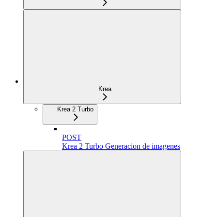
Krea
Krea 2 Turbo
POST
Krea 2 Turbo Generacion de imagenes