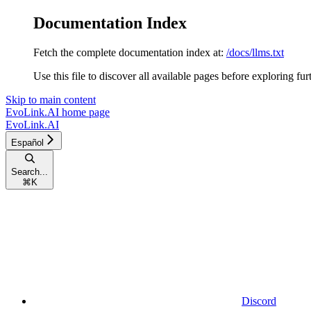
Documentation Index
Fetch the complete documentation index at:
/docs/llms.txt
Use this file to discover all available pages before exploring fur
Skip to main content
EvoLink.AI
home page
EvoLink.AI
Español
Search...
⌘
K
Discord