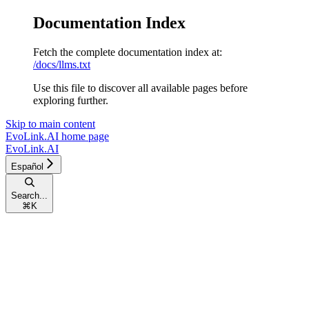
Documentation Index
Fetch the complete documentation index at:
/docs/llms.txt
Use this file to discover all available pages before
exploring further.
Skip to main content
EvoLink.AI
home page
EvoLink.AI
Español
Search...
⌘
K