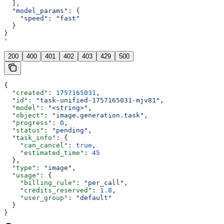
  ],
  "model_params": {
    "speed": "fast"
  }
}
'
200
400
401
402
403
429
500
{
  "created"
: 
1757165031
,
  "id"
: 
"task-unified-1757165031-mjv81"
,
  "model"
: 
"<string>"
,
  "object"
: 
"image.generation.task"
,
  "progress"
: 
0
,
  "status"
: 
"pending"
,
  "task_info"
: {
    "can_cancel"
: 
true
,
    "estimated_time"
: 
45
  },
  "type"
: 
"image"
,
  "usage"
: {
    "billing_rule"
: 
"per_call"
,
    "credits_reserved"
: 
1.8
,
    "user_group"
: 
"default"
  }
}