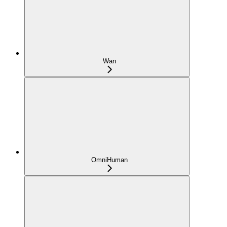
Wan
OmniHuman