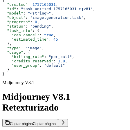
{
  "created"
: 
1757165031
,
  "id"
: 
"task-unified-1757165031-mjv81"
,
  "model"
: 
"<string>"
,
  "object"
: 
"image.generation.task"
,
  "progress"
: 
0
,
  "status"
: 
"pending"
,
  "task_info"
: {
    "can_cancel"
: 
true
,
    "estimated_time"
: 
45
  },
  "type"
: 
"image"
,
  "usage"
: {
    "billing_rule"
: 
"per_call"
,
    "credits_reserved"
: 
1.8
,
    "user_group"
: 
"default"
  }
}
Midjourney V8.1
Midjourney V8.1
Retexturizado
Copiar página
Copiar página