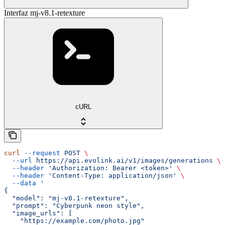
Interfaz mj-v8.1-retexture
cURL
curl
 --request
 POST
 \
  --url
 https://api.evolink.ai/v1/images/generations
 \
  --header
 'Authorization: Bearer <token>'
 \
  --header
 'Content-Type: application/json'
 \
  --data
 '
{
  "model": "mj-v8.1-retexture",
  "prompt": "Cyberpunk neon style",
  "image_urls": [
    "https://example.com/photo.jpg"