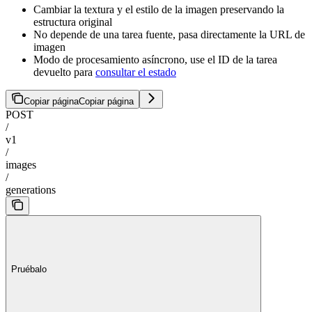
Cambiar la textura y el estilo de la imagen preservando la
estructura original
No depende de una tarea fuente, pasa directamente la URL de
imagen
Modo de procesamiento asíncrono, use el ID de la tarea
devuelto para
consultar el estado
Copiar página
Copiar página
POST
/
v1
/
images
/
generations
Pruébalo