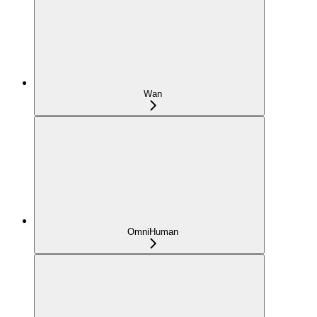
Wan
OmniHuman