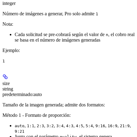
integer
Número de imágenes a generar, Pro solo admite
1
Nota:
Cada solicitud se pre-cobrará según el valor de
, el cobro real
n
se basa en el número de imágenes generadas
Ejemplo
:
1
size
string
predeterminado:
auto
Tamaño de la imagen generada; admite dos formatos:
Método 1 - Formato de proporción:
,
,
,
,
,
,
,
,
,
,
,
auto
1:1
2:3
3:2
3:4
4:3
4:5
5:4
9:16
16:9
21:9
9:21
Junto con el parámetro
, el sistema genera
quality