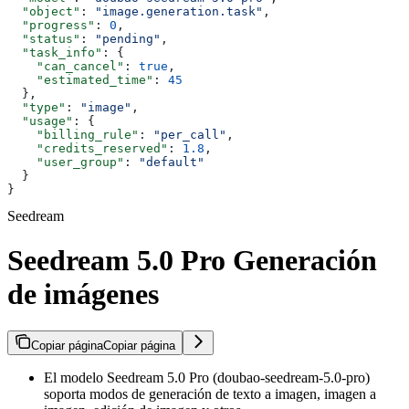
  "object"
: 
"image.generation.task"
,
  "progress"
: 
0
,
  "status"
: 
"pending"
,
  "task_info"
: {
    "can_cancel"
: 
true
,
    "estimated_time"
: 
45
  },
  "type"
: 
"image"
,
  "usage"
: {
    "billing_rule"
: 
"per_call"
,
    "credits_reserved"
: 
1.8
,
    "user_group"
: 
"default"
  }
}
Seedream
Seedream 5.0 Pro Generación
de imágenes
Copiar página
Copiar página
El modelo Seedream 5.0 Pro (doubao-seedream-5.0-pro)
soporta modos de generación de texto a imagen, imagen a