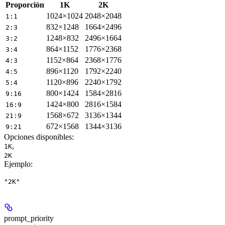
Proporción
1K
2K
1024×1024
2048×2048
1:1
832×1248
1664×2496
2:3
1248×832
2496×1664
3:2
864×1152
1776×2368
3:4
1152×864
2368×1776
4:3
896×1120
1792×2240
4:5
1120×896
2240×1792
5:4
800×1424
1584×2816
9:16
1424×800
2816×1584
16:9
1568×672
3136×1344
21:9
672×1568
1344×3136
9:21
Opciones disponibles
:
,
1K
2K
Ejemplo
:
"2K"
prompt_priority