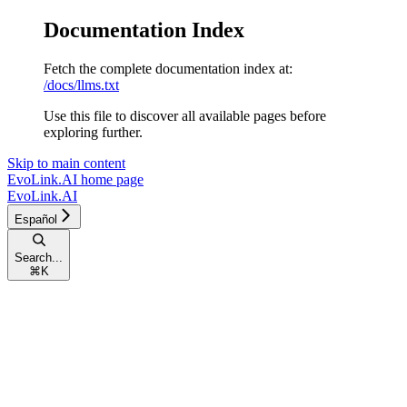
Documentation Index
Fetch the complete documentation index at:
/docs/llms.txt
Use this file to discover all available pages before
exploring further.
Skip to main content
EvoLink.AI
home page
EvoLink.AI
Español
Search...
⌘
K