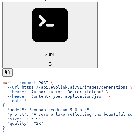
cURL
curl
 --request
 POST
 \
  --url
 https://api.evolink.ai/v1/images/generations
 \
  --header
 'Authorization: Bearer <token>'
 \
  --header
 'Content-Type: application/json'
 \
  --data
 '
{
  "model": "doubao-seedream-5.0-pro",
  "prompt": "A serene lake reflecting the beautiful sun
  "size": "16:9",
  "quality": "2K"
}
'