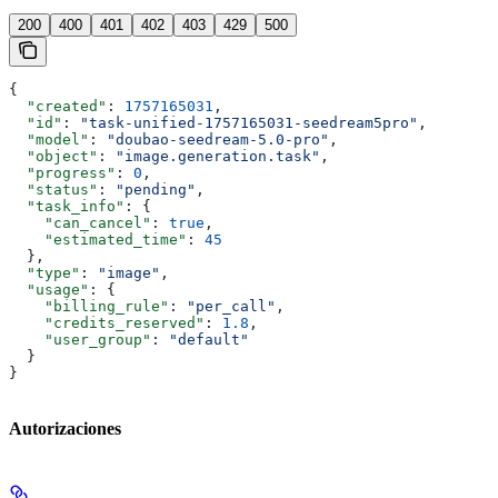
200
400
401
402
403
429
500
{
  "created"
: 
1757165031
,
  "id"
: 
"task-unified-1757165031-seedream5pro"
,
  "model"
: 
"doubao-seedream-5.0-pro"
,
  "object"
: 
"image.generation.task"
,
  "progress"
: 
0
,
  "status"
: 
"pending"
,
  "task_info"
: {
    "can_cancel"
: 
true
,
    "estimated_time"
: 
45
  },
  "type"
: 
"image"
,
  "usage"
: {
    "billing_rule"
: 
"per_call"
,
    "credits_reserved"
: 
1.8
,
    "user_group"
: 
"default"
  }
}
Autorizaciones