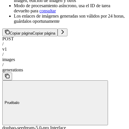
imagen, edición de imagen y otros
Modo de procesamiento asíncrono, usa el ID de tarea
devuelto para
consultar
Los enlaces de imágenes generadas son válidos por 24 horas,
guárdalos oportunamente
Copiar página
Copiar página
POST
/
v1
/
images
/
generations
Pruébalo
doubao-seedream-5.0-pro Interface