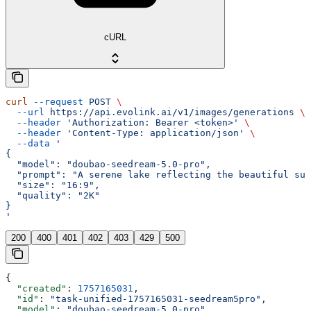
cURL
curl
 --request
 POST
 \
  --url
 https://api.evolink.ai/v1/images/generations
 \
  --header
 'Authorization: Bearer <token>'
 \
  --header
 'Content-Type: application/json'
 \
  --data
 '
{
  "model": "doubao-seedream-5.0-pro",
  "prompt": "A serene lake reflecting the beautiful sun
  "size": "16:9",
  "quality": "2K"
}
'
200
400
401
402
403
429
500
{
  "created"
: 
1757165031
,
  "id"
: 
"task-unified-1757165031-seedream5pro"
,
  "model"
: 
"doubao-seedream-5.0-pro"
,