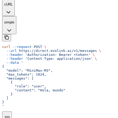
cURL
simple
curl
 --request
 POST
 \
  --url
 https://direct.evolink.ai/v1/messages
 \
  --header
 'Authorization: Bearer <token>'
 \
  --header
 'Content-Type: application/json'
 \
  --data
 '
{
  "model": "MiniMax-M3",
  "max_tokens": 1024,
  "messages": [
    {
      "role": "user",
      "content": "Hola, mundo"
    }
  ]
}
'
200