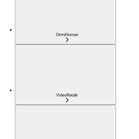
OmniHuman
VideoRetalk