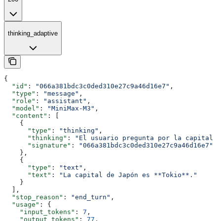
thinking_adaptive
{
  "id"
: 
"066a381bdc3c0ded310e27c9a46d16e7"
,
  "type"
: 
"message"
,
  "role"
: 
"assistant"
,
  "model"
: 
"MiniMax-M3"
,
  "content"
: [
    {
      "type"
: 
"thinking"
,
      "thinking"
: 
"El usuario pregunta por la capital d
      "signature"
: 
"066a381bdc3c0ded310e27c9a46d16e7"
    },
    {
      "type"
: 
"text"
,
      "text"
: 
"La capital de Japón es **Tokio**."
    }
  ],
  "stop_reason"
: 
"end_turn"
,
  "usage"
: {
    "input_tokens"
: 
7
,
    "output_tokens"
: 
77
,