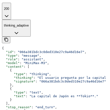
200
thinking_adaptive
{
  "id"
: 
"066a381bdc3c0ded310e27c9a46d16e7"
,
  "type"
: 
"message"
,
  "role"
: 
"assistant"
,
  "model"
: 
"MiniMax-M3"
,
  "content"
: [
    {
      "type"
: 
"thinking"
,
      "thinking"
: 
"El usuario pregunta por la capital d
      "signature"
: 
"066a381bdc3c0ded310e27c9a46d16e7"
    },
    {
      "type"
: 
"text"
,
      "text"
: 
"La capital de Japón es **Tokio**."
    }
  ],
  "stop_reason"
: 
"end_turn"
,