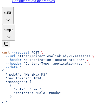
Consultar cuota de archivos
cURL
simple
curl
 --request
 POST
 \
  --url
 https://direct.evolink.ai/v1/messages
 \
  --header
 'Authorization: Bearer <token>'
 \
  --header
 'Content-Type: application/json'
 \
  --data
 '
{
  "model": "MiniMax-M3",
  "max_tokens": 1024,
  "messages": [
    {
      "role": "user",
      "content": "Hola, mundo"
    }
  ]
}
'