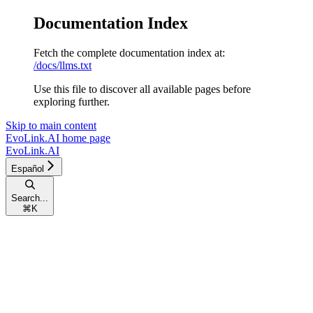
Documentation Index
Fetch the complete documentation index at:
/docs/llms.txt
Use this file to discover all available pages before
exploring further.
Skip to main content
EvoLink.AI
home page
EvoLink.AI
Español
Search...
⌘
K