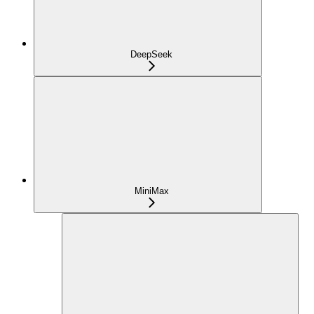
DeepSeek
MiniMax