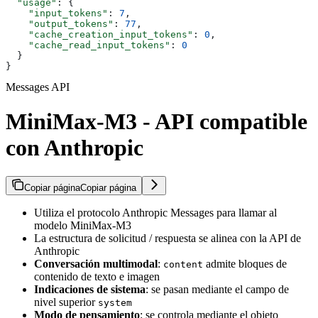
  "usage"
: {
    "input_tokens"
: 
7
,
    "output_tokens"
: 
77
,
    "cache_creation_input_tokens"
: 
0
,
    "cache_read_input_tokens"
: 
0
  }
}
Messages API
MiniMax-M3 - API compatible
con Anthropic
Copiar página
Copiar página
Utiliza el protocolo Anthropic Messages para llamar al
modelo MiniMax-M3
La estructura de solicitud / respuesta se alinea con la API de
Anthropic
Conversación multimodal
:
admite bloques de
content
contenido de texto e imagen
Indicaciones de sistema
: se pasan mediante el campo de
nivel superior
system
Modo de pensamiento
: se controla mediante el objeto