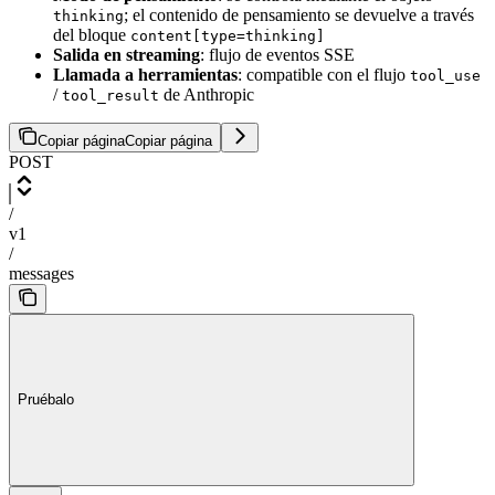
; el contenido de pensamiento se devuelve a través
thinking
del bloque
content[type=thinking]
Salida en streaming
: flujo de eventos SSE
Llamada a herramientas
: compatible con el flujo
tool_use
/
de Anthropic
tool_result
Copiar página
Copiar página
POST
/
v1
/
messages
Pruébalo