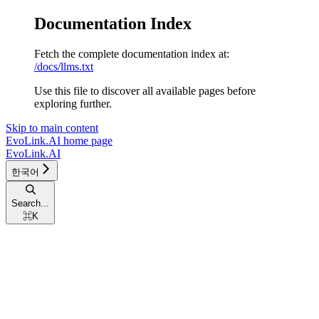
Documentation Index
Fetch the complete documentation index at:
/docs/llms.txt
Use this file to discover all available pages before
exploring further.
Skip to main content
EvoLink.AI
home page
EvoLink.AI
한국어
Search...
⌘
K