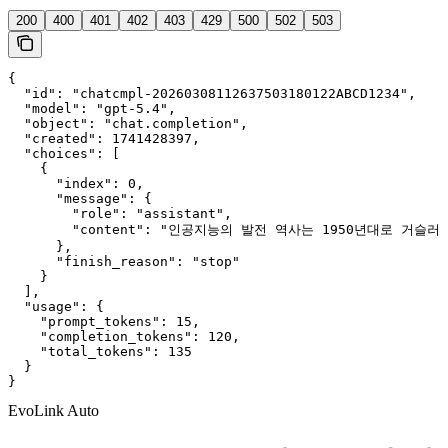
200
400
401
402
403
429
500
502
503
{

  "id": "chatcmpl-20260308112637503180122ABCD1234",

  "model": "gpt-5.4",

  "object": "chat.completion",

  "created": 1741428397,

  "choices": [

    {

      "index": 0,

      "message": {

        "role": "assistant",

        "content": "인공지능의 발전 역사는 1950년대로 거슬러 
      },

      "finish_reason": "stop"

    }

  ],

  "usage": {

    "prompt_tokens": 15,

    "completion_tokens": 120,

    "total_tokens": 135

  }

}
EvoLink Auto