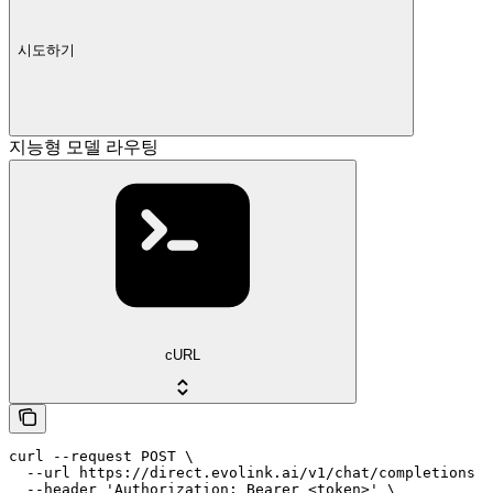
시도하기
지능형 모델 라우팅
cURL
curl --request POST \

  --url https://direct.evolink.ai/v1/chat/completions \

  --header 'Authorization: Bearer <token>' \
