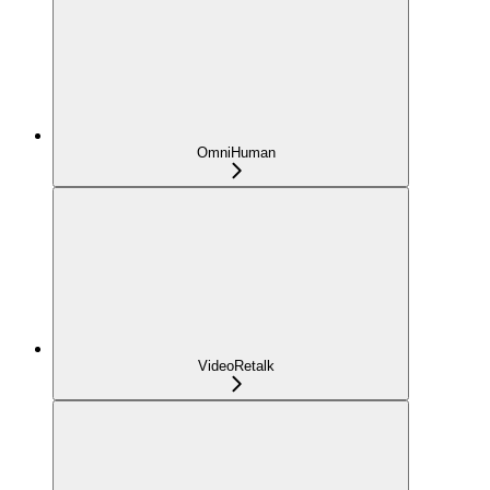
OmniHuman
VideoRetalk