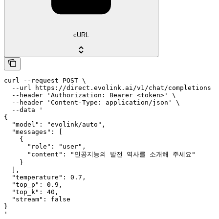
cURL
curl --request POST \

  --url https://direct.evolink.ai/v1/chat/completions \

  --header 'Authorization: Bearer <token>' \

  --header 'Content-Type: application/json' \

  --data '

{

  "model": "evolink/auto",

  "messages": [

    {

      "role": "user",

      "content": "인공지능의 발전 역사를 소개해 주세요"

    }

  ],

  "temperature": 0.7,

  "top_p": 0.9,

  "top_k": 40,

  "stream": false

}

'