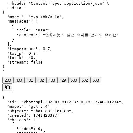
  --header 'Content-Type: application/json' \

  --data '

{

  "model": "evolink/auto",

  "messages": [

    {

      "role": "user",

      "content": "인공지능의 발전 역사를 소개해 주세요"

    }

  ],

  "temperature": 0.7,

  "top_p": 0.9,

  "top_k": 40,

  "stream": false

}

'
200
400
401
402
403
429
500
502
503
{

  "id": "chatcmpl-20260308112637503180122ABCD1234",

  "model": "gpt-5.4",

  "object": "chat.completion",

  "created": 1741428397,

  "choices": [

    {

      "index": 0,
