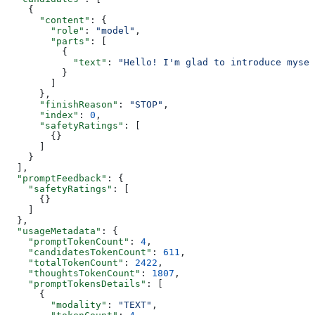
    {
      "content"
: {
        "role"
: 
"model"
,
        "parts"
: [
          {
            "text"
: 
"Hello! I'm glad to introduce mysel
          }
        ]
      },
      "finishReason"
: 
"STOP"
,
      "index"
: 
0
,
      "safetyRatings"
: [
        {}
      ]
    }
  ],
  "promptFeedback"
: {
    "safetyRatings"
: [
      {}
    ]
  },
  "usageMetadata"
: {
    "promptTokenCount"
: 
4
,
    "candidatesTokenCount"
: 
611
,
    "totalTokenCount"
: 
2422
,
    "thoughtsTokenCount"
: 
1807
,
    "promptTokensDetails"
: [
      {
        "modality"
: 
"TEXT"
,