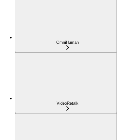
OmniHuman
VideoRetalk