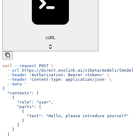
cURL
curl
 --request
 POST
 \
  --url
 https://direct.evolink.ai/v1beta/models/{model}
  --header
 'Authorization: Bearer <token>'
 \
  --header
 'Content-Type: application/json'
 \
  --data
 '
{
  "contents": [
    {
      "role": "user",
      "parts": [
        {
          "text": "Hello, please introduce yourself"
        }
      ]
    }
  ]