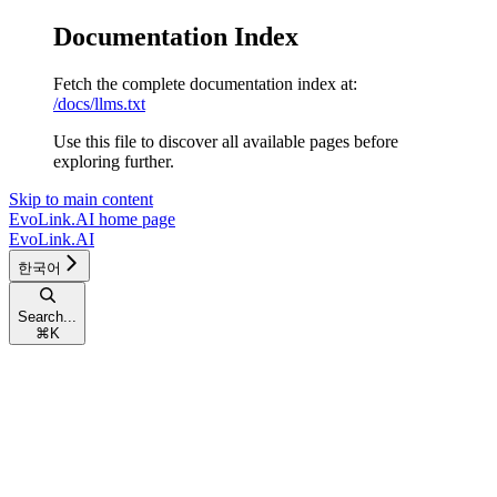
Documentation Index
Fetch the complete documentation index at:
/docs/llms.txt
Use this file to discover all available pages before
exploring further.
Skip to main content
EvoLink.AI
home page
EvoLink.AI
한국어
Search...
⌘
K