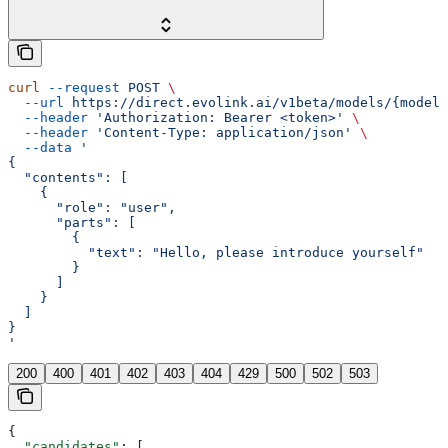
curl
 --request
 POST
 \
  --url
 https://direct.evolink.ai/v1beta/models/{model}
  --header
 'Authorization: Bearer <token>'
 \
  --header
 'Content-Type: application/json'
 \
  --data
 '
{
  "contents": [
    {
      "role": "user",
      "parts": [
        {
          "text": "Hello, please introduce yourself"
        }
      ]
    }
  ]
}
'
200
400
401
402
403
404
429
500
502
503
{
  "candidates"
: [