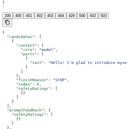
}
'
200
400
401
402
403
404
429
500
502
503
{
  "candidates"
: [
    {
      "content"
: {
        "role"
: 
"model"
,
        "parts"
: [
          {
            "text"
: 
"Hello! I'm glad to introduce mysel
          }
        ]
      },
      "finishReason"
: 
"STOP"
,
      "index"
: 
0
,
      "safetyRatings"
: [
        {}
      ]
    }
  ],
  "promptFeedback"
: {
    "safetyRatings"
: [
      {}
    ]
  },