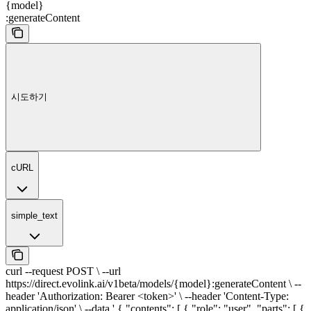
{model}
:generateContent
시도하기
cURL
simple_text
curl --request POST \ --url
https://direct.evolink.ai/v1beta/models/{model}:generateContent \ --
header 'Authorization: Bearer <token>' \ --header 'Content-Type:
application/json' \ --data ' { "contents": [ { "role": "user", "parts": [ {