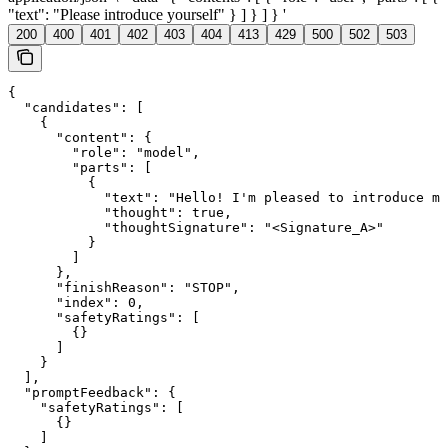
"text": "Please introduce yourself" } ] } ] } '
200
400
401
402
403
404
413
429
500
502
503
{

  "candidates": [

    {

      "content": {

        "role": "model",

        "parts": [

          {

            "text": "Hello! I'm pleased to introduce my
            "thought": true,

            "thoughtSignature": "<Signature_A>"

          }

        ]

      },

      "finishReason": "STOP",

      "index": 0,

      "safetyRatings": [

        {}

      ]

    }

  ],

  "promptFeedback": {

    "safetyRatings": [

      {}

    ]
