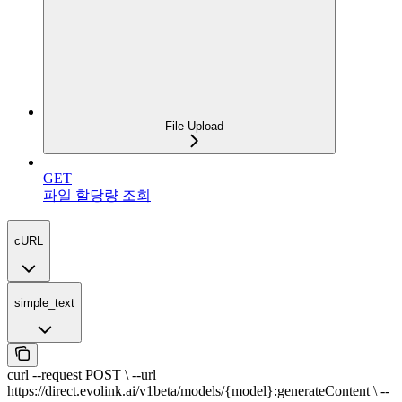
File Upload
GET
파일 할당량 조회
cURL
simple_text
curl --request POST \ --url
https://direct.evolink.ai/v1beta/models/{model}:generateContent \ --