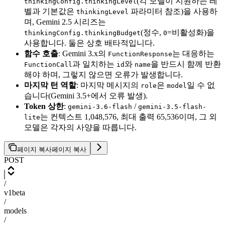
(각 모델이 지원하는 레
thinkingConfig.thinkingLevel
벨과 기본값은
파라미터 참조)을 사용하
thinkingLevel
며, Gemini 2.5 시리즈는
(정수,
=비활성화)을
thinkingConfig.thinkingBudget
0
사용합니다. 둘은 상호 배타적입니다.
함수 호출
: Gemini 3.x의
는 대응하는
FunctionResponse
과 일치하는
와
을 반드시 함께 반환
FunctionCall
id
name
해야 하며, 그렇지 않으면 오류가 발생합니다.
마지막 턴 역할
: 마지막 메시지의
은
일 수 없
role
model
습니다(Gemini 3.5+에서 오류 발생).
Token 상한
:
/
gemini-3.6-flash
gemini-3.5-flash-
는 컨텍스트 1,048,576, 최대 출력 65,536이며, 그 외
lite
모델은 각자의 사양을 따릅니다.
페이지 복사
페이지 복사
POST
/
v1beta
/
models
/