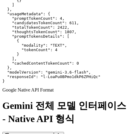
      {}

    ]

  },

  "usageMetadata": {

    "promptTokenCount": 4,

    "candidatesTokenCount": 611,

    "totalTokenCount": 2422,

    "thoughtsTokenCount": 1807,

    "promptTokensDetails": [

      {

        "modality": "TEXT",

        "tokenCount": 4

      }

    ],

    "cachedContentTokenCount": 0

  },

  "modelVersion": "gemini-3.6-flash",

  "responseId": "l-LoaPu0BPmo1dkP6ZPHiQc"

}
Google Native API Format
Gemini 전체 모델 인터페이스
- Native API 형식