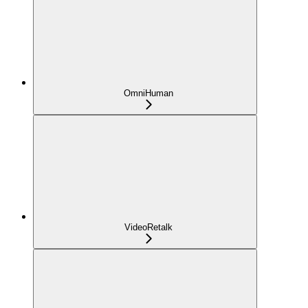
OmniHuman
VideoRetalk