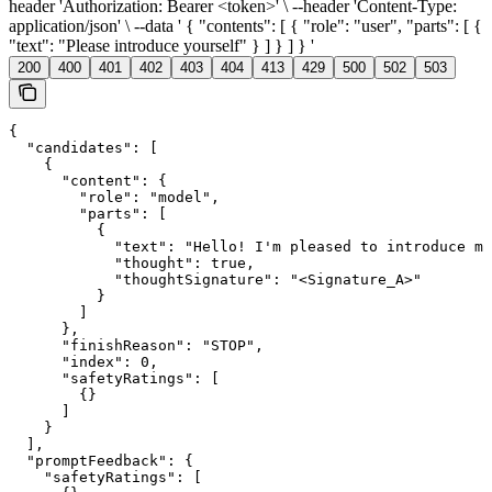
header 'Authorization: Bearer <token>' \ --header 'Content-Type:
application/json' \ --data ' { "contents": [ { "role": "user", "parts": [ {
"text": "Please introduce yourself" } ] } ] } '
200
400
401
402
403
404
413
429
500
502
503
{

  "candidates": [

    {

      "content": {

        "role": "model",

        "parts": [

          {

            "text": "Hello! I'm pleased to introduce my
            "thought": true,

            "thoughtSignature": "<Signature_A>"

          }

        ]

      },

      "finishReason": "STOP",

      "index": 0,

      "safetyRatings": [

        {}

      ]

    }

  ],

  "promptFeedback": {

    "safetyRatings": [
