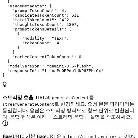
  },

  "usageMetadata": {

    "promptTokenCount": 4,

    "candidatesTokenCount": 611,

    "totalTokenCount": 2422,

    "thoughtsTokenCount": 1807,

    "promptTokensDetails": [

      {

        "modality": "TEXT",

        "tokenCount": 4

      }

    ],

    "cachedContentTokenCount": 0

  },

  "modelVersion": "gemini-3.6-flash",

  "responseId": "l-LoaPu0BPmo1dkP6ZPHiQc"

}
스트리밍 호출
: URL의
를
generateContent
로 변경하세요. 요청 본문 파라미터는
streamGenerateContent
동일합니다. 응답은 스트리밍 방식으로 청크 단위로 반환됩니
다. 응답 형식은 아래 「스트리밍 응답」 설명을 참조하세요.
BaseURL
: 기본 BaseURL은
이며,
https://direct.evolink.ai