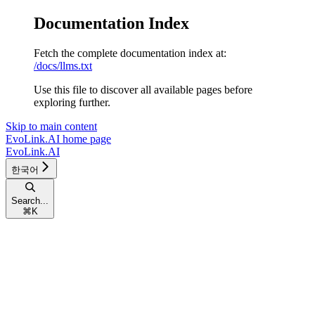
Documentation Index
Fetch the complete documentation index at:
/docs/llms.txt
Use this file to discover all available pages before
exploring further.
Skip to main content
EvoLink.AI
home page
EvoLink.AI
한국어
Search...
⌘
K