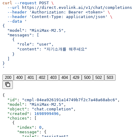
curl
 --request
 POST
 \
  --url
 https://direct.evolink.ai/v1/chat/completions
 \
  --header
 'Authorization: Bearer <token>'
 \
  --header
 'Content-Type: application/json'
 \
  --data
 '
{
  "model": "MiniMax-M2.5",
  "messages": [
    {
      "role": "user",
      "content": "자기소개를 해주세요"
    }
  ]
}
'
200
400
401
402
403
404
429
500
502
503
{
  "id"
: 
"cmpl-04ea926191a14749b7f2c7a48a68abc6"
,
  "model"
: 
"MiniMax-M2.5"
,
  "object"
: 
"chat.completion"
,
  "created"
: 
1698999496
,
  "choices"
: [
    {
      "index"
: 
0
,
      "message"
: {
        "role"
: 
"assistant"
,