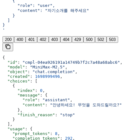
    {
      "role": "user",
      "content": "자기소개를 해주세요"
    }
  ]
}
'
200
400
401
402
403
404
429
500
502
503
{
  "id"
: 
"cmpl-04ea926191a14749b7f2c7a48a68abc6"
,
  "model"
: 
"MiniMax-M2.5"
,
  "object"
: 
"chat.completion"
,
  "created"
: 
1698999496
,
  "choices"
: [
    {
      "index"
: 
0
,
      "message"
: {
        "role"
: 
"assistant"
,
        "content"
: 
"안녕하세요! 무엇을 도와드릴까요?"
      },
      "finish_reason"
: 
"stop"
    }
  ],
  "usage"
: {
    "prompt_tokens"
: 
8
,
    "completion_tokens"
: 
292
,