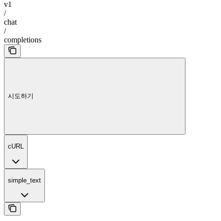
v1
/
chat
/
completions
시도하기
cURL
simple_text