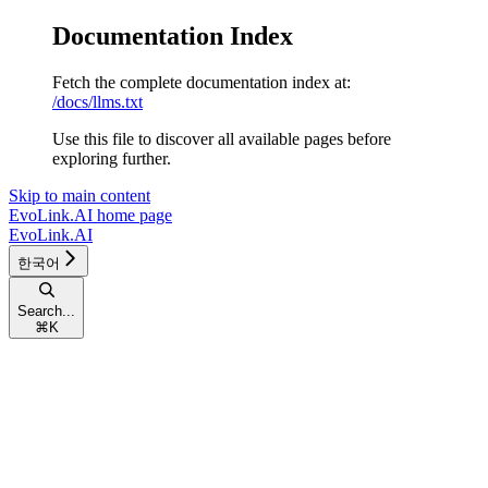
Documentation Index
Fetch the complete documentation index at:
/docs/llms.txt
Use this file to discover all available pages before
exploring further.
Skip to main content
EvoLink.AI
home page
EvoLink.AI
한국어
Search...
⌘
K