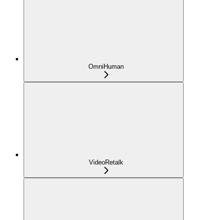
OmniHuman
VideoRetalk