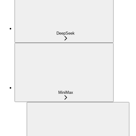
DeepSeek
MiniMax