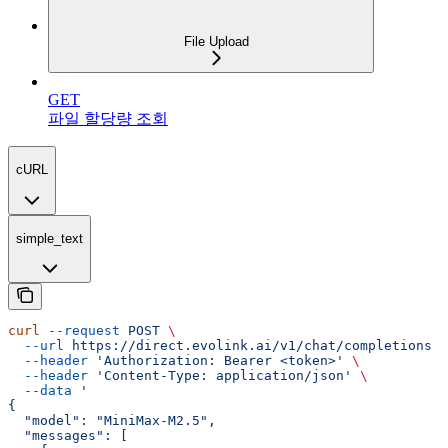
File Upload
GET
파일 할당량 조회
cURL
simple_text
curl
 --request
 POST
 \
  --url
 https://direct.evolink.ai/v1/chat/completions
 \
  --header
 'Authorization: Bearer <token>'
 \
  --header
 'Content-Type: application/json'
 \
  --data
 '
{
  "model": "MiniMax-M2.5",
  "messages": [