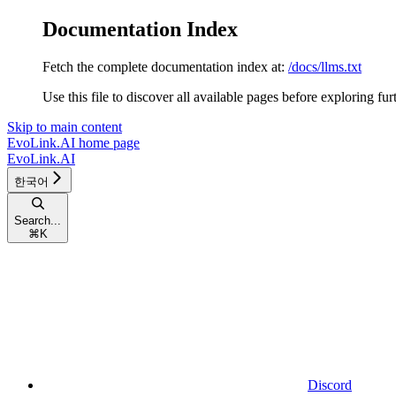
Documentation Index
Fetch the complete documentation index at:
/docs/llms.txt
Use this file to discover all available pages before exploring fur
Skip to main content
EvoLink.AI
home page
EvoLink.AI
한국어
Search...
⌘
K
Discord