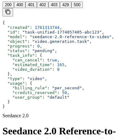
200
400
401
402
403
429
500
{
  "created"
: 
1761313744
,
  "id"
: 
"task-unified-1774857405-abc123"
,
  "model"
: 
"seedance-2.0-reference-to-video"
,
  "object"
: 
"video.generation.task"
,
  "progress"
: 
0
,
  "status"
: 
"pending"
,
  "task_info"
: {
    "can_cancel"
: 
true
,
    "estimated_time"
: 
165
,
    "video_duration"
: 
8
  },
  "type"
: 
"video"
,
  "usage"
: {
    "billing_rule"
: 
"per_second"
,
    "credits_reserved"
: 
50
,
    "user_group"
: 
"default"
  }
}
Seedance 2.0
Seedance 2.0 Reference-to-