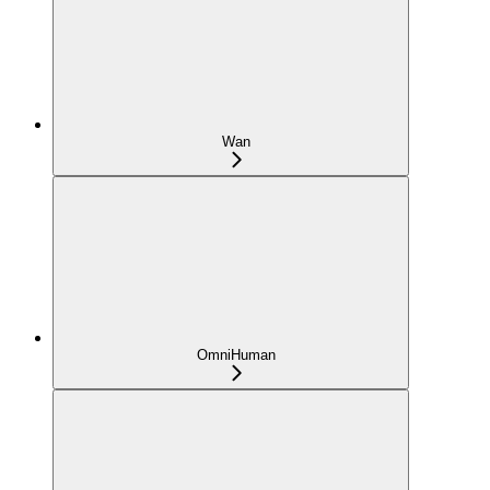
Wan
OmniHuman