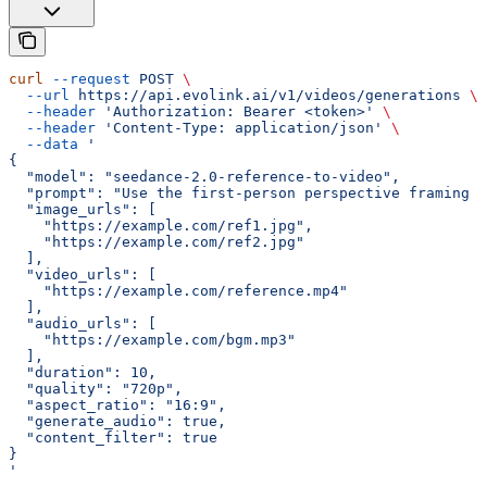
curl
 --request
 POST
 \
  --url
 https://api.evolink.ai/v1/videos/generations
 \
  --header
 'Authorization: Bearer <token>'
 \
  --header
 'Content-Type: application/json'
 \
  --data
 '
{
  "model": "seedance-2.0-reference-to-video",
  "prompt": "Use the first-person perspective framing o
  "image_urls": [
    "https://example.com/ref1.jpg",
    "https://example.com/ref2.jpg"
  ],
  "video_urls": [
    "https://example.com/reference.mp4"
  ],
  "audio_urls": [
    "https://example.com/bgm.mp3"
  ],
  "duration": 10,
  "quality": "720p",
  "aspect_ratio": "16:9",
  "generate_audio": true,
  "content_filter": true
}
'