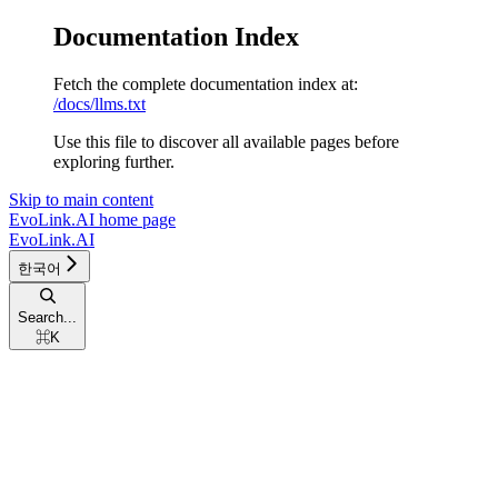
Documentation Index
Fetch the complete documentation index at:
/docs/llms.txt
Use this file to discover all available pages before
exploring further.
Skip to main content
EvoLink.AI
home page
EvoLink.AI
한국어
Search...
⌘
K