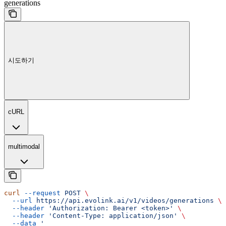
generations
시도하기
cURL
multimodal
curl
 --request
 POST
 \
  --url
 https://api.evolink.ai/v1/videos/generations
 \
  --header
 'Authorization: Bearer <token>'
 \
  --header
 'Content-Type: application/json'
 \
  --data
 '