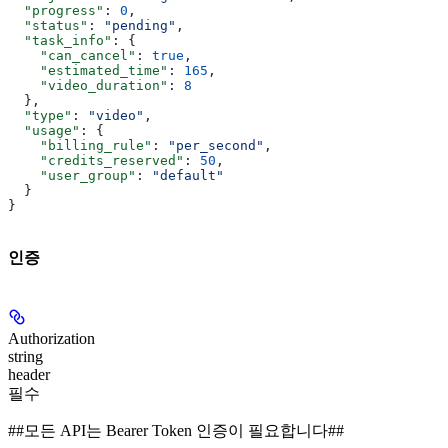
  "progress"
: 
0
,
  "status"
: 
"pending"
,
  "task_info"
: {
    "can_cancel"
: 
true
,
    "estimated_time"
: 
165
,
    "video_duration"
: 
8
  },
  "type"
: 
"video"
,
  "usage"
: {
    "billing_rule"
: 
"per_second"
,
    "credits_reserved"
: 
50
,
    "user_group"
: 
"default"
  }
}
인증
Authorization
string
header
필수
##모든 API는 Bearer Token 인증이 필요합니다##