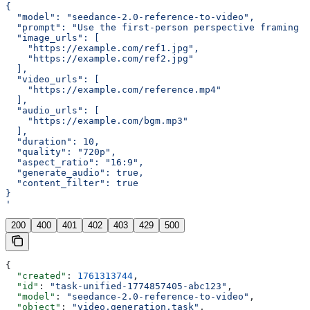
{
  "model": "seedance-2.0-reference-to-video",
  "prompt": "Use the first-person perspective framing o
  "image_urls": [
    "https://example.com/ref1.jpg",
    "https://example.com/ref2.jpg"
  ],
  "video_urls": [
    "https://example.com/reference.mp4"
  ],
  "audio_urls": [
    "https://example.com/bgm.mp3"
  ],
  "duration": 10,
  "quality": "720p",
  "aspect_ratio": "16:9",
  "generate_audio": true,
  "content_filter": true
}
'
200
400
401
402
403
429
500
{
  "created"
: 
1761313744
,
  "id"
: 
"task-unified-1774857405-abc123"
,
  "model"
: 
"seedance-2.0-reference-to-video"
,
  "object"
: 
"video.generation.task"
,