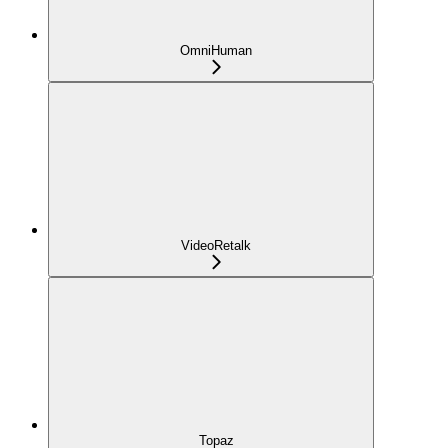
OmniHuman
VideoRetalk
Topaz