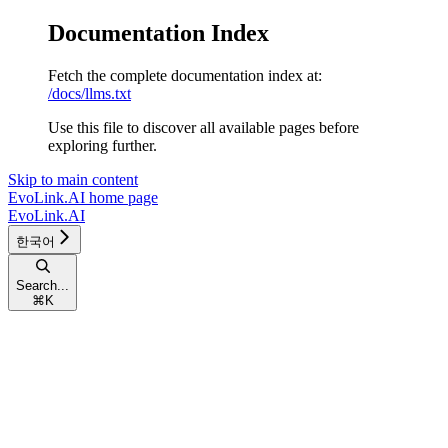
Documentation Index
Fetch the complete documentation index at:
/docs/llms.txt
Use this file to discover all available pages before
exploring further.
Skip to main content
EvoLink.AI
home page
EvoLink.AI
한국어
Search...
⌘
K