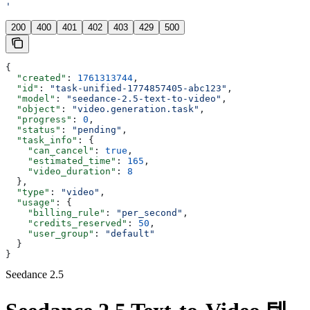
'
200
400
401
402
403
429
500
{
  "created"
: 
1761313744
,
  "id"
: 
"task-unified-1774857405-abc123"
,
  "model"
: 
"seedance-2.5-text-to-video"
,
  "object"
: 
"video.generation.task"
,
  "progress"
: 
0
,
  "status"
: 
"pending"
,
  "task_info"
: {
    "can_cancel"
: 
true
,
    "estimated_time"
: 
165
,
    "video_duration"
: 
8
  },
  "type"
: 
"video"
,
  "usage"
: {
    "billing_rule"
: 
"per_second"
,
    "credits_reserved"
: 
50
,
    "user_group"
: 
"default"
  }
}
Seedance 2.5