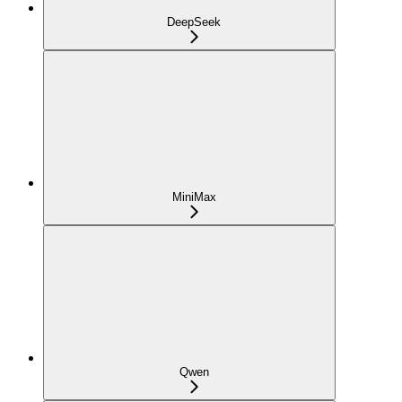
DeepSeek
MiniMax
Qwen