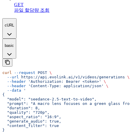
GET
파일 할당량 조회
cURL
basic
curl
 --request
 POST
 \
  --url
 https://api.evolink.ai/v1/videos/generations
 \
  --header
 'Authorization: Bearer <token>'
 \
  --header
 'Content-Type: application/json'
 \
  --data
 '
{
  "model": "seedance-2.5-text-to-video",
  "prompt": "A macro lens focuses on a green glass frog
  "duration": 8,
  "quality": "720p",
  "aspect_ratio": "16:9",
  "generate_audio": true,
  "content_filter": true
}