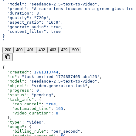
  "model": "seedance-2.5-text-to-video",
  "prompt": "A macro lens focuses on a green glass frog
  "duration": 8,
  "quality": "720p",
  "aspect_ratio": "16:9",
  "generate_audio": true,
  "content_filter": true
}
'
200
400
401
402
403
429
500
{
  "created"
: 
1761313744
,
  "id"
: 
"task-unified-1774857405-abc123"
,
  "model"
: 
"seedance-2.5-text-to-video"
,
  "object"
: 
"video.generation.task"
,
  "progress"
: 
0
,
  "status"
: 
"pending"
,
  "task_info"
: {
    "can_cancel"
: 
true
,
    "estimated_time"
: 
165
,
    "video_duration"
: 
8
  },
  "type"
: 
"video"
,
  "usage"
: {
    "billing_rule"
: 
"per_second"
,
    "credits_reserved"
: 
50
,