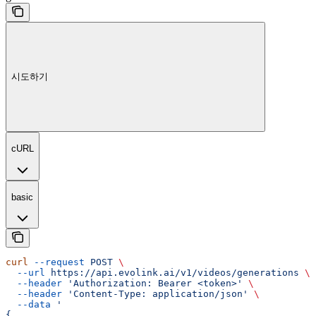
시도하기
cURL
basic
curl
 --request
 POST
 \
  --url
 https://api.evolink.ai/v1/videos/generations
 \
  --header
 'Authorization: Bearer <token>'
 \
  --header
 'Content-Type: application/json'
 \
  --data
 '
{