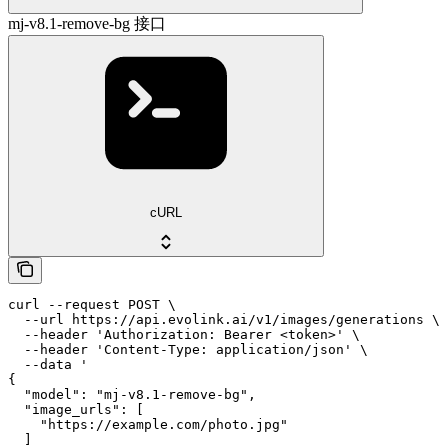
mj-v8.1-remove-bg 接口
cURL
curl --request POST \

  --url https://api.evolink.ai/v1/images/generations \

  --header 'Authorization: Bearer <token>' \

  --header 'Content-Type: application/json' \

  --data '

{

  "model": "mj-v8.1-remove-bg",

  "image_urls": [

    "https://example.com/photo.jpg"

  ]
