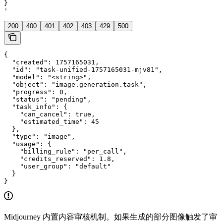
}

'
200
400
401
402
403
429
500
{

  "created": 1757165031,

  "id": "task-unified-1757165031-mjv81",

  "model": "<string>",

  "object": "image.generation.task",

  "progress": 0,

  "status": "pending",

  "task_info": {

    "can_cancel": true,

    "estimated_time": 45

  },

  "type": "image",

  "usage": {

    "billing_rule": "per_call",

    "credits_reserved": 1.8,

    "user_group": "default"

  }

}
Midjourney 内置内容审核机制。如果生成的部分图像触发了审