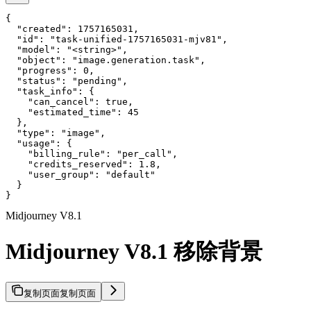
{

  "created": 1757165031,

  "id": "task-unified-1757165031-mjv81",

  "model": "<string>",

  "object": "image.generation.task",

  "progress": 0,

  "status": "pending",

  "task_info": {

    "can_cancel": true,

    "estimated_time": 45

  },

  "type": "image",

  "usage": {

    "billing_rule": "per_call",

    "credits_reserved": 1.8,

    "user_group": "default"

  }

}
Midjourney V8.1
Midjourney V8.1 移除背景
复制页面
复制页面