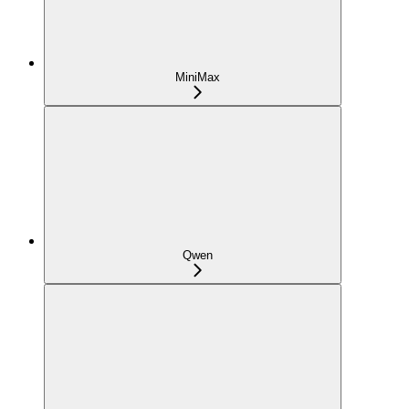
MiniMax
Qwen