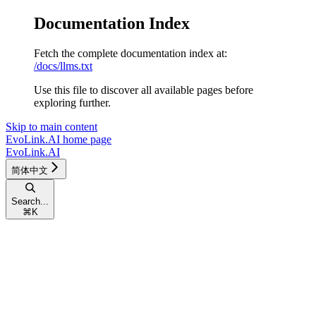
Documentation Index
Fetch the complete documentation index at:
/docs/llms.txt
Use this file to discover all available pages before
exploring further.
Skip to main content
EvoLink.AI
home page
EvoLink.AI
简体中文
Search...
⌘
K