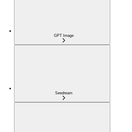
GPT Image
Seedream