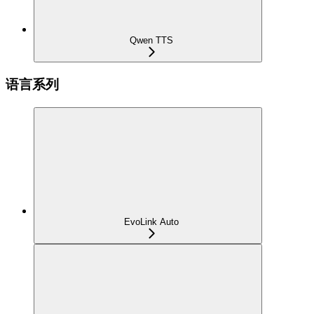
Qwen TTS
语言系列
EvoLink Auto