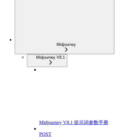
Midjourney
Midjourney V8.1
Midjourney V8.1 提示词参数手册
POST