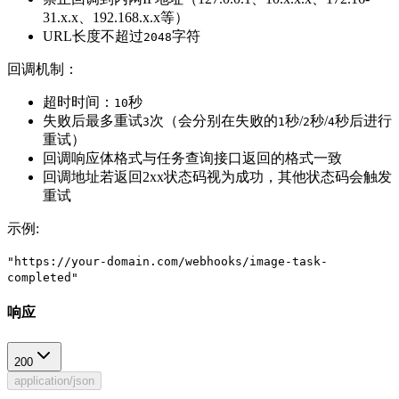
31.x.x、192.168.x.x等）
URL长度不超过
字符
2048
回调机制：
超时时间：
秒
10
失败后最多重试
次（会分别在失败的
秒/
秒/
秒后进行
3
1
2
4
重试）
回调响应体格式与任务查询接口返回的格式一致
回调地址若返回2xx状态码视为成功，其他状态码会触发
重试
示例
:
"https://your-domain.com/webhooks/image-task-
completed"
响应
200
application/json