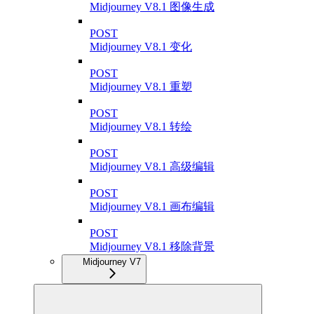
Midjourney V8.1 图像生成
POST
Midjourney V8.1 变化
POST
Midjourney V8.1 重塑
POST
Midjourney V8.1 转绘
POST
Midjourney V8.1 高级编辑
POST
Midjourney V8.1 画布编辑
POST
Midjourney V8.1 移除背景
Midjourney V7