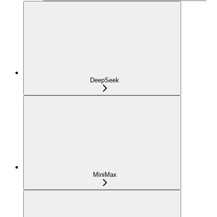
DeepSeek
MiniMax