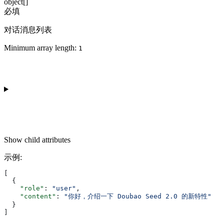
object[]
必填
对话消息列表
Minimum array length:
1
Show
child attributes
示例
:
[
  {
    "role"
: 
"user"
,
    "content"
: 
"你好，介绍一下 Doubao Seed 2.0 的新特性"
  }
]