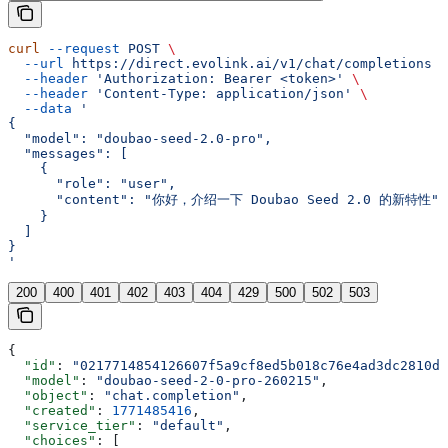
curl
 --request
 POST
 \
  --url
 https://direct.evolink.ai/v1/chat/completions
 \
  --header
 'Authorization: Bearer <token>'
 \
  --header
 'Content-Type: application/json'
 \
  --data
 '
{
  "model": "doubao-seed-2.0-pro",
  "messages": [
    {
      "role": "user",
      "content": "你好，介绍一下 Doubao Seed 2.0 的新特性"
    }
  ]
}
'
200
400
401
402
403
404
429
500
502
503
{
  "id"
: 
"0217714854126607f5a9cf8ed5b018c76e4ad3dc2810db
  "model"
: 
"doubao-seed-2-0-pro-260215"
,
  "object"
: 
"chat.completion"
,
  "created"
: 
1771485416
,
  "service_tier"
: 
"default"
,
  "choices"
: [