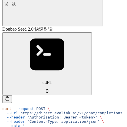
试一试
Doubao Seed 2.0 快速对话
cURL
curl
 --request
 POST
 \
  --url
 https://direct.evolink.ai/v1/chat/completions
 \
  --header
 'Authorization: Bearer <token>'
 \
  --header
 'Content-Type: application/json'
 \
  --data
 '