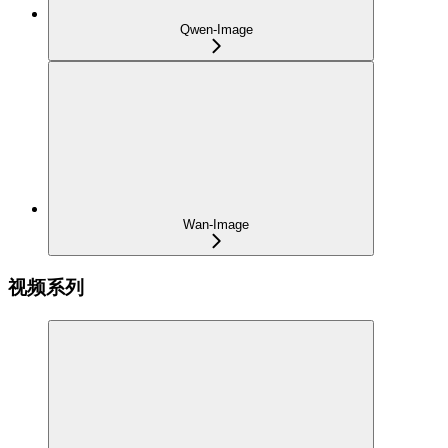
Qwen-Image
Wan-Image
视频系列