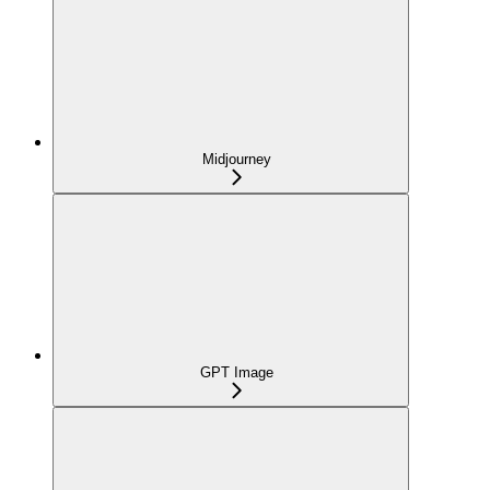
Midjourney
GPT Image