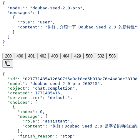
{
  "model": "doubao-seed-2.0-pro",
  "messages": [
    {
      "role": "user",
      "content": "你好，介绍一下 Doubao Seed 2.0 的新特性"
    }
  ]
}
'
200
400
401
402
403
404
429
500
502
503
{
  "id"
: 
"0217714854126607f5a9cf8ed5b018c76e4ad3dc2810db
  "model"
: 
"doubao-seed-2-0-pro-260215"
,
  "object"
: 
"chat.completion"
,
  "created"
: 
1771485416
,
  "service_tier"
: 
"default"
,
  "choices"
: [
    {
      "index"
: 
0
,
      "message"
: {
        "role"
: 
"assistant"
,
        "content"
: 
"你好！Doubao Seed 2.0 是字节跳动
      },
      "finish_reason"
: 
"stop"