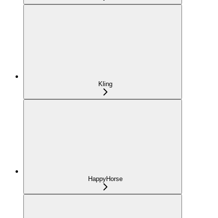
Kling
HappyHorse