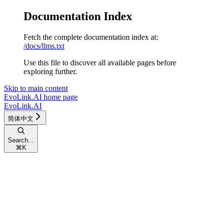
Documentation Index
Fetch the complete documentation index at:
/docs/llms.txt
Use this file to discover all available pages before
exploring further.
Skip to main content
EvoLink.AI
home page
EvoLink.AI
简体中文
Search...
⌘
K