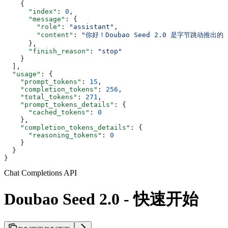
    {
      "index"
: 
0
,
      "message"
: {
        "role"
: 
"assistant"
,
        "content"
: 
"你好！Doubao Seed 2.0 是字节跳动
      },
      "finish_reason"
: 
"stop"
    }
  ],
  "usage"
: {
    "prompt_tokens"
: 
15
,
    "completion_tokens"
: 
256
,
    "total_tokens"
: 
271
,
    "prompt_tokens_details"
: {
      "cached_tokens"
: 
0
    },
    "completion_tokens_details"
: {
      "reasoning_tokens"
: 
0
    }
  }
}
Chat Completions API
Doubao Seed 2.0 - 快速开始