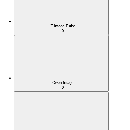
Z Image Turbo
Qwen-Image