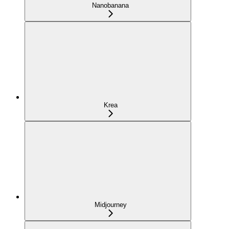
Nanobanana
Krea
Midjourney