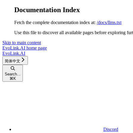
Documentation Index
Fetch the complete documentation index at:
/docs/llms.txt
Use this file to discover all available pages before exploring fur
Skip to main content
EvoLink.AI
home page
EvoLink.AI
简体中文
Search...
⌘
K
Discord