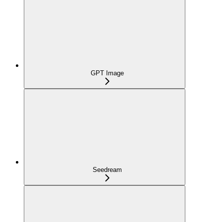
GPT Image
Seedream