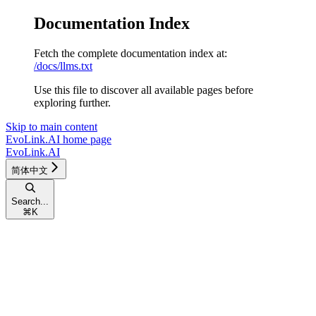
Documentation Index
Fetch the complete documentation index at:
/docs/llms.txt
Use this file to discover all available pages before
exploring further.
Skip to main content
EvoLink.AI
home page
EvoLink.AI
简体中文
Search...
⌘
K