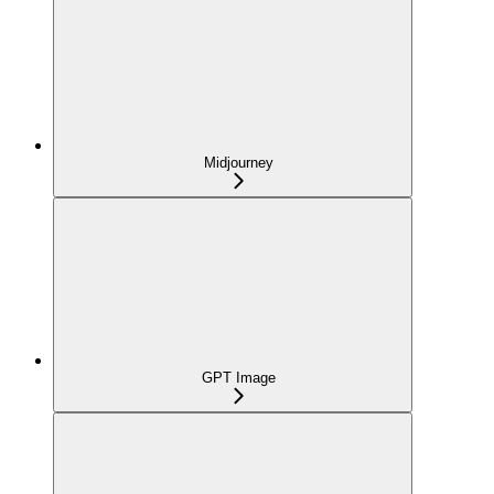
Midjourney
GPT Image