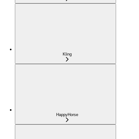
Kling
HappyHorse