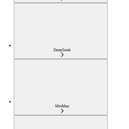
DeepSeek
MiniMax