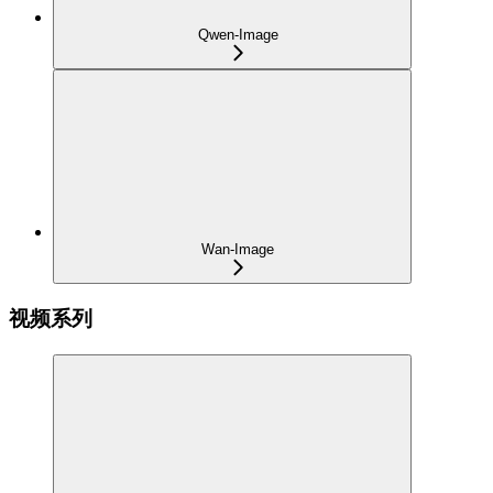
Qwen-Image
Wan-Image
视频系列