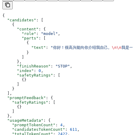
{
  "candidates"
: [
    {
      "content"
: {
        "role"
: 
"model"
,
        "parts"
: [
          {
            "text"
: 
"你好！很高兴能向你介绍我自己。
\n\n
我是一个
          }
        ]
      },
      "finishReason"
: 
"STOP"
,
      "index"
: 
0
,
      "safetyRatings"
: [
        {}
      ]
    }
  ],
  "promptFeedback"
: {
    "safetyRatings"
: [
      {}
    ]
  },
  "usageMetadata"
: {
    "promptTokenCount"
: 
4
,
    "candidatesTokenCount"
: 
611
,
    "totalTokenCount"
: 
2422
,