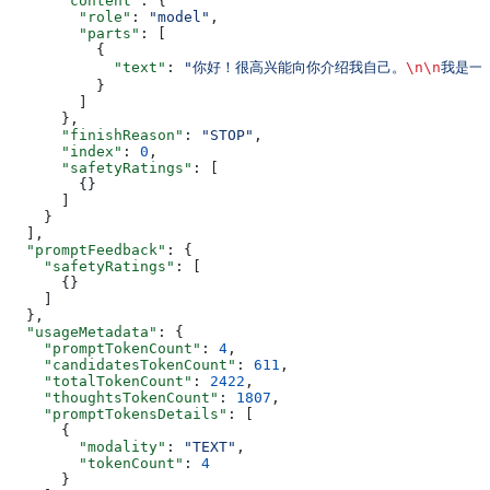
      "content"
: {
        "role"
: 
"model"
,
        "parts"
: [
          {
            "text"
: 
"你好！很高兴能向你介绍我自己。
\n\n
我是一个
          }
        ]
      },
      "finishReason"
: 
"STOP"
,
      "index"
: 
0
,
      "safetyRatings"
: [
        {}
      ]
    }
  ],
  "promptFeedback"
: {
    "safetyRatings"
: [
      {}
    ]
  },
  "usageMetadata"
: {
    "promptTokenCount"
: 
4
,
    "candidatesTokenCount"
: 
611
,
    "totalTokenCount"
: 
2422
,
    "thoughtsTokenCount"
: 
1807
,
    "promptTokensDetails"
: [
      {
        "modality"
: 
"TEXT"
,
        "tokenCount"
: 
4
      }