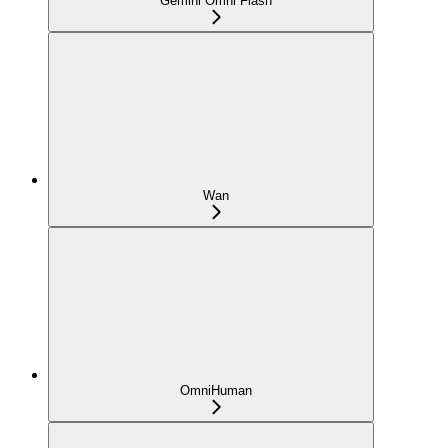
Gemini Omni Flash
Wan
OmniHuman