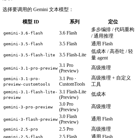
选择要调用的 Gemini 文本模型：
模型 ID
系列
定位
多步编排 / 代码重构
3.6 Flash
gemini-3.6-flash
/ 通用推理
3.5 Flash
通用 Flash
gemini-3.5-flash
低成本 / 高吞吐 / 轻
3.5 Flash-Lite
gemini-3.5-flash-lite
量 agent
3.1 Pro
高级推理
gemini-3.1-pro-preview
(Preview)
高级推理 + 自定义
3.1 Pro ·
gemini-3.1-pro-
CustomTools
工具
preview-customtools
3.1 Flash-Lite
gemini-3.1-flash-lite-
低成本
(Preview)
preview
3.0 Pro
高级推理
gemini-3-pro-preview
(Preview)
3.0 Flash
通用 Flash
gemini-3-flash-preview
(Preview)
2.5 Pro
高级推理
gemini-2.5-pro
2.5 Flash
通用 Flash
gemini-2.5-flash