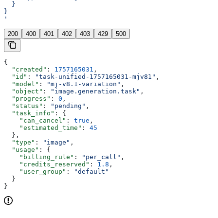
  }
}
'
200
400
401
402
403
429
500
{
  "created"
: 
1757165031
,
  "id"
: 
"task-unified-1757165031-mjv81"
,
  "model"
: 
"mj-v8.1-variation"
,
  "object"
: 
"image.generation.task"
,
  "progress"
: 
0
,
  "status"
: 
"pending"
,
  "task_info"
: {
    "can_cancel"
: 
true
,
    "estimated_time"
: 
45
  },
  "type"
: 
"image"
,
  "usage"
: {
    "billing_rule"
: 
"per_call"
,
    "credits_reserved"
: 
1.8
,
    "user_group"
: 
"default"
  }
}