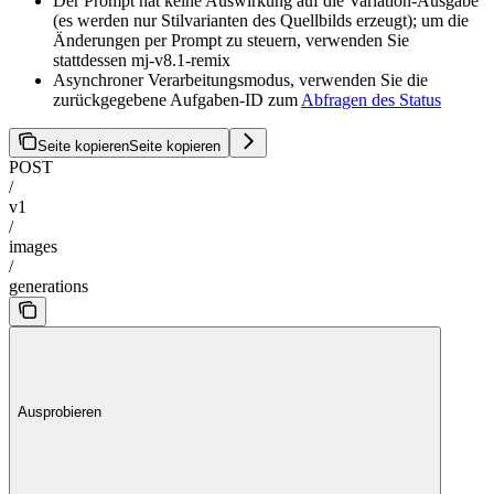
Der Prompt hat keine Auswirkung auf die Variation-Ausgabe
(es werden nur Stilvarianten des Quellbilds erzeugt); um die
Änderungen per Prompt zu steuern, verwenden Sie
stattdessen mj-v8.1-remix
Asynchroner Verarbeitungsmodus, verwenden Sie die
zurückgegebene Aufgaben-ID zum
Abfragen des Status
Seite kopieren
Seite kopieren
POST
/
v1
/
images
/
generations
Ausprobieren