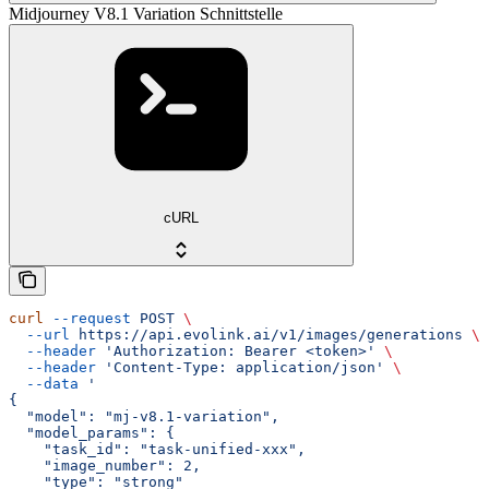
Midjourney V8.1 Variation Schnittstelle
cURL
curl
 --request
 POST
 \
  --url
 https://api.evolink.ai/v1/images/generations
 \
  --header
 'Authorization: Bearer <token>'
 \
  --header
 'Content-Type: application/json'
 \
  --data
 '
{
  "model": "mj-v8.1-variation",
  "model_params": {
    "task_id": "task-unified-xxx",
    "image_number": 2,
    "type": "strong"