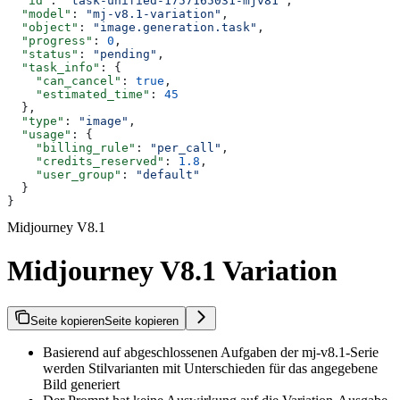
  "id"
: 
"task-unified-1757165031-mjv81"
,
  "model"
: 
"mj-v8.1-variation"
,
  "object"
: 
"image.generation.task"
,
  "progress"
: 
0
,
  "status"
: 
"pending"
,
  "task_info"
: {
    "can_cancel"
: 
true
,
    "estimated_time"
: 
45
  },
  "type"
: 
"image"
,
  "usage"
: {
    "billing_rule"
: 
"per_call"
,
    "credits_reserved"
: 
1.8
,
    "user_group"
: 
"default"
  }
}
Midjourney V8.1
Midjourney V8.1 Variation
Seite kopieren
Seite kopieren
Basierend auf abgeschlossenen Aufgaben der mj-v8.1-Serie
werden Stilvarianten mit Unterschieden für das angegebene
Bild generiert