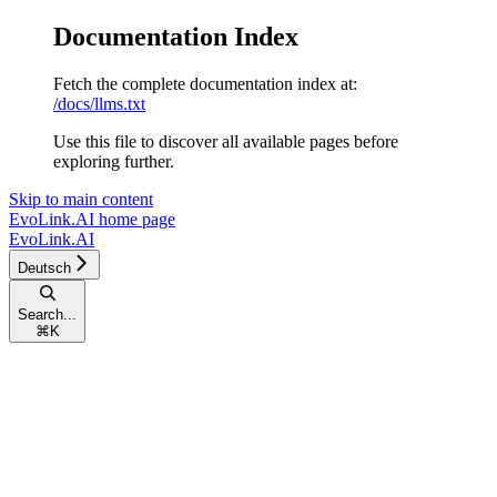
Documentation Index
Fetch the complete documentation index at:
/docs/llms.txt
Use this file to discover all available pages before
exploring further.
Skip to main content
EvoLink.AI
home page
EvoLink.AI
Deutsch
Search...
⌘
K