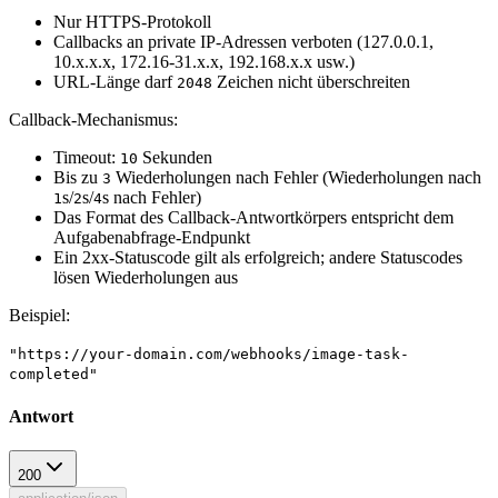
Nur HTTPS-Protokoll
Callbacks an private IP-Adressen verboten (127.0.0.1,
10.x.x.x, 172.16-31.x.x, 192.168.x.x usw.)
URL-Länge darf
Zeichen nicht überschreiten
2048
Callback-Mechanismus:
Timeout:
Sekunden
10
Bis zu
Wiederholungen nach Fehler (Wiederholungen nach
3
s/
s/
s nach Fehler)
1
2
4
Das Format des Callback-Antwortkörpers entspricht dem
Aufgabenabfrage-Endpunkt
Ein 2xx-Statuscode gilt als erfolgreich; andere Statuscodes
lösen Wiederholungen aus
Beispiel
:
"https://your-domain.com/webhooks/image-task-
completed"
Antwort
200