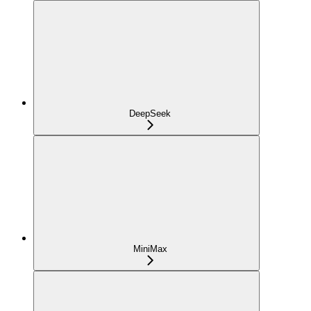
DeepSeek
MiniMax