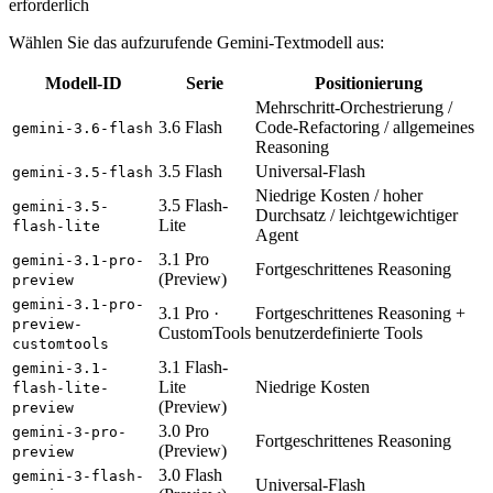
erforderlich
Wählen Sie das aufzurufende Gemini-Textmodell aus:
Modell-ID
Serie
Positionierung
Mehrschritt-Orchestrierung /
3.6 Flash
Code-Refactoring / allgemeines
gemini-3.6-flash
Reasoning
3.5 Flash
Universal-Flash
gemini-3.5-flash
Niedrige Kosten / hoher
3.5 Flash-
gemini-3.5-
Durchsatz / leichtgewichtiger
Lite
flash-lite
Agent
3.1 Pro
gemini-3.1-pro-
Fortgeschrittenes Reasoning
(Preview)
preview
gemini-3.1-pro-
3.1 Pro ·
Fortgeschrittenes Reasoning +
preview-
CustomTools
benutzerdefinierte Tools
customtools
3.1 Flash-
gemini-3.1-
Lite
Niedrige Kosten
flash-lite-
(Preview)
preview
3.0 Pro
gemini-3-pro-
Fortgeschrittenes Reasoning
(Preview)
preview
3.0 Flash
gemini-3-flash-
Universal-Flash