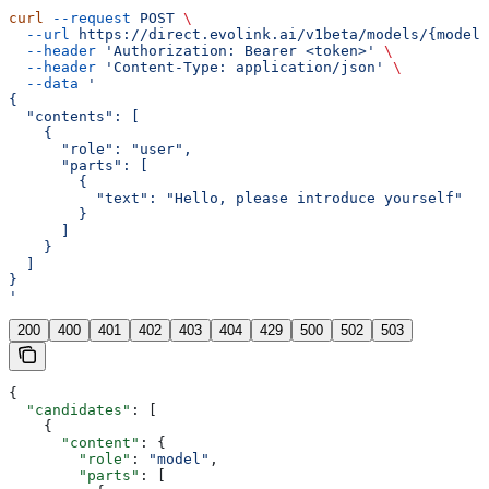
curl
 --request
 POST
 \
  --url
 https://direct.evolink.ai/v1beta/models/{model}
  --header
 'Authorization: Bearer <token>'
 \
  --header
 'Content-Type: application/json'
 \
  --data
 '
{
  "contents": [
    {
      "role": "user",
      "parts": [
        {
          "text": "Hello, please introduce yourself"
        }
      ]
    }
  ]
}
'
200
400
401
402
403
404
429
500
502
503
{
  "candidates"
: [
    {
      "content"
: {
        "role"
: 
"model"
,
        "parts"
: [