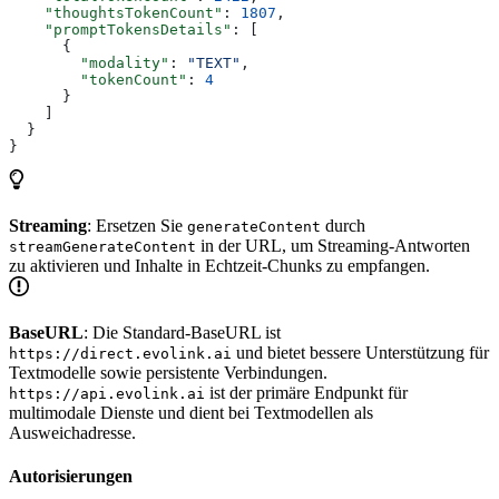
    "thoughtsTokenCount"
: 
1807
,
    "promptTokensDetails"
: [
      {
        "modality"
: 
"TEXT"
,
        "tokenCount"
: 
4
      }
    ]
  }
}
Streaming
: Ersetzen Sie
durch
generateContent
in der URL, um Streaming-Antworten
streamGenerateContent
zu aktivieren und Inhalte in Echtzeit-Chunks zu empfangen.
BaseURL
: Die Standard-BaseURL ist
und bietet bessere Unterstützung für
https://direct.evolink.ai
Textmodelle sowie persistente Verbindungen.
ist der primäre Endpunkt für
https://api.evolink.ai
multimodale Dienste und dient bei Textmodellen als
Ausweichadresse.
Autorisierungen