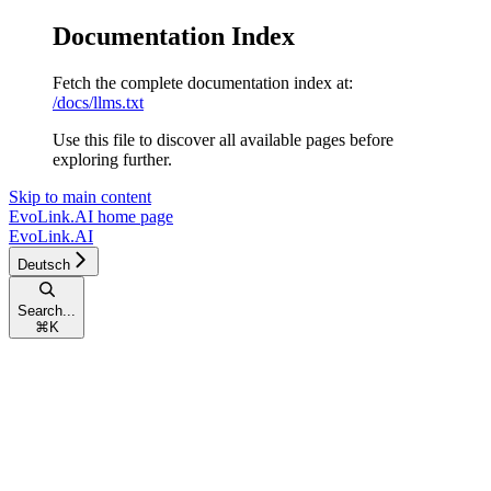
Documentation Index
Fetch the complete documentation index at:
/docs/llms.txt
Use this file to discover all available pages before
exploring further.
Skip to main content
EvoLink.AI
home page
EvoLink.AI
Deutsch
Search...
⌘
K