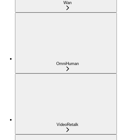
Wan
OmniHuman
VideoRetalk