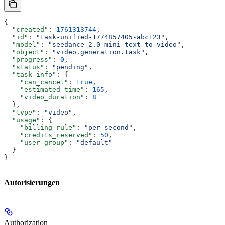
{
  "created"
: 
1761313744
,
  "id"
: 
"task-unified-1774857405-abc123"
,
  "model"
: 
"seedance-2.0-mini-text-to-video"
,
  "object"
: 
"video.generation.task"
,
  "progress"
: 
0
,
  "status"
: 
"pending"
,
  "task_info"
: {
    "can_cancel"
: 
true
,
    "estimated_time"
: 
165
,
    "video_duration"
: 
8
  },
  "type"
: 
"video"
,
  "usage"
: {
    "billing_rule"
: 
"per_second"
,
    "credits_reserved"
: 
50
,
    "user_group"
: 
"default"
  }
}
Autorisierungen
Authorization