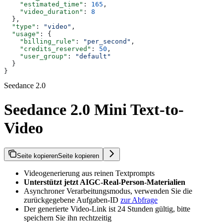
    "estimated_time"
: 
165
,
    "video_duration"
: 
8
  },
  "type"
: 
"video"
,
  "usage"
: {
    "billing_rule"
: 
"per_second"
,
    "credits_reserved"
: 
50
,
    "user_group"
: 
"default"
  }
}
Seedance 2.0
Seedance 2.0 Mini Text-to-
Video
Seite kopieren
Seite kopieren
Videogenerierung aus reinen Textprompts
Unterstützt jetzt AIGC-Real-Person-Materialien
Asynchroner Verarbeitungsmodus, verwenden Sie die
zurückgegebene Aufgaben-ID
zur Abfrage
Der generierte Video-Link ist 24 Stunden gültig, bitte
speichern Sie ihn rechtzeitig