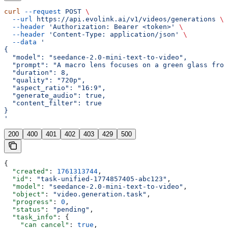
curl
 --request
 POST
 \
  --url
 https://api.evolink.ai/v1/videos/generations
 \
  --header
 'Authorization: Bearer <token>'
 \
  --header
 'Content-Type: application/json'
 \
  --data
 '
{
  "model": "seedance-2.0-mini-text-to-video",
  "prompt": "A macro lens focuses on a green glass frog
  "duration": 8,
  "quality": "720p",
  "aspect_ratio": "16:9",
  "generate_audio": true,
  "content_filter": true
}
'
200
400
401
402
403
429
500
{
  "created"
: 
1761313744
,
  "id"
: 
"task-unified-1774857405-abc123"
,
  "model"
: 
"seedance-2.0-mini-text-to-video"
,
  "object"
: 
"video.generation.task"
,
  "progress"
: 
0
,
  "status"
: 
"pending"
,
  "task_info"
: {
    "can_cancel"
: 
true
,