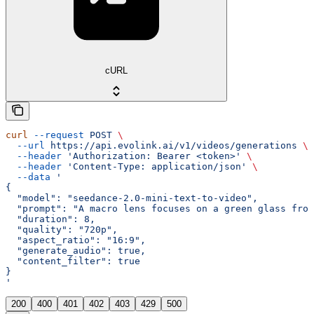
cURL
curl
 --request
 POST
 \
  --url
 https://api.evolink.ai/v1/videos/generations
 \
  --header
 'Authorization: Bearer <token>'
 \
  --header
 'Content-Type: application/json'
 \
  --data
 '
{
  "model": "seedance-2.0-mini-text-to-video",
  "prompt": "A macro lens focuses on a green glass frog
  "duration": 8,
  "quality": "720p",
  "aspect_ratio": "16:9",
  "generate_audio": true,
  "content_filter": true
}
'
200
400
401
402
403
429
500