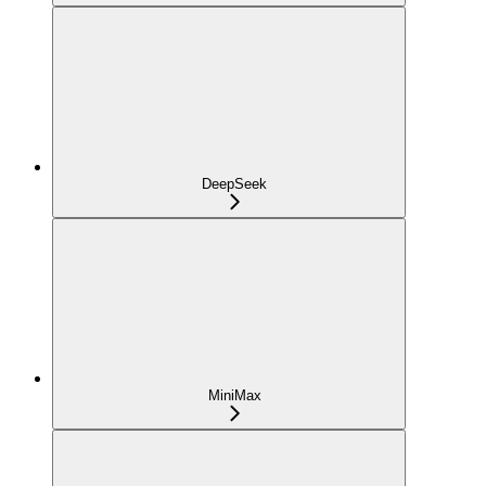
DeepSeek
MiniMax