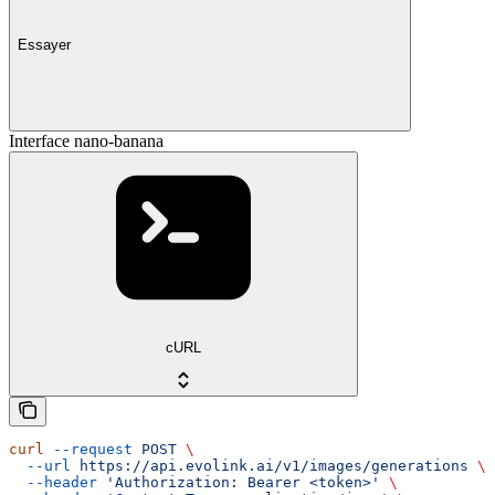
Essayer
Interface nano-banana
cURL
curl
 --request
 POST
 \
  --url
 https://api.evolink.ai/v1/images/generations
 \
  --header
 'Authorization: Bearer <token>'
 \