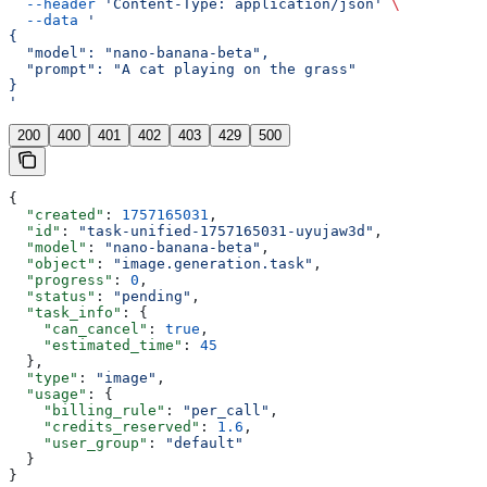
  --header
 'Content-Type: application/json'
 \
  --data
 '
{
  "model": "nano-banana-beta",
  "prompt": "A cat playing on the grass"
}
'
200
400
401
402
403
429
500
{
  "created"
: 
1757165031
,
  "id"
: 
"task-unified-1757165031-uyujaw3d"
,
  "model"
: 
"nano-banana-beta"
,
  "object"
: 
"image.generation.task"
,
  "progress"
: 
0
,
  "status"
: 
"pending"
,
  "task_info"
: {
    "can_cancel"
: 
true
,
    "estimated_time"
: 
45
  },
  "type"
: 
"image"
,
  "usage"
: {
    "billing_rule"
: 
"per_call"
,
    "credits_reserved"
: 
1.6
,
    "user_group"
: 
"default"
  }
}