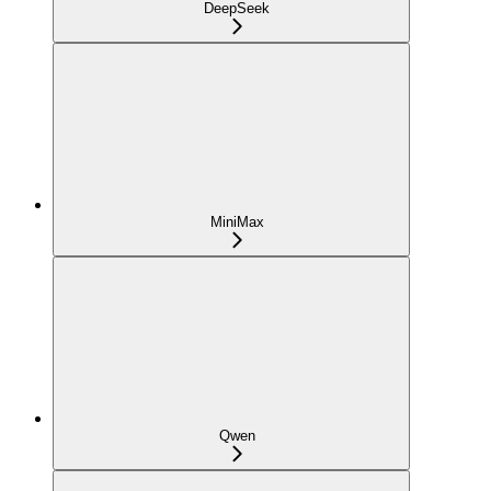
DeepSeek
MiniMax
Qwen