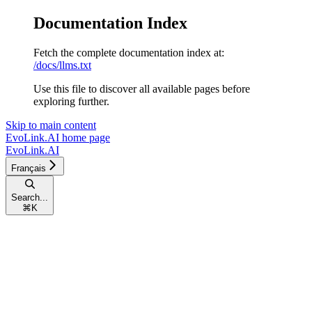
Documentation Index
Fetch the complete documentation index at:
/docs/llms.txt
Use this file to discover all available pages before
exploring further.
Skip to main content
EvoLink.AI
home page
EvoLink.AI
Français
Search...
⌘
K