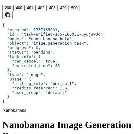
200
400
401
402
403
429
500
{
  "created"
: 
1757165031
,
  "id"
: 
"task-unified-1757165031-uyujaw3d"
,
  "model"
: 
"nano-banana-beta"
,
  "object"
: 
"image.generation.task"
,
  "progress"
: 
0
,
  "status"
: 
"pending"
,
  "task_info"
: {
    "can_cancel"
: 
true
,
    "estimated_time"
: 
45
  },
  "type"
: 
"image"
,
  "usage"
: {
    "billing_rule"
: 
"per_call"
,
    "credits_reserved"
: 
1.6
,
    "user_group"
: 
"default"
  }
}
Nanobanana
Nanobanana Image Generation