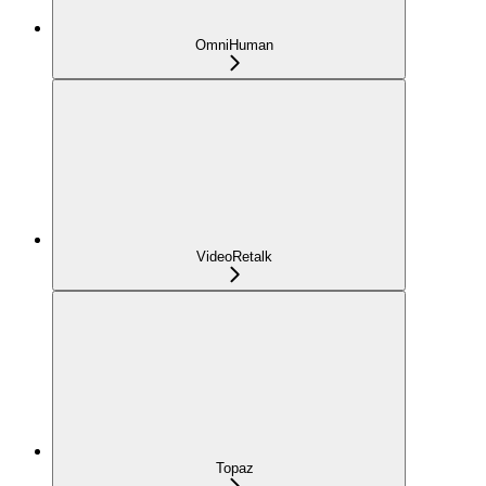
OmniHuman
VideoRetalk
Topaz