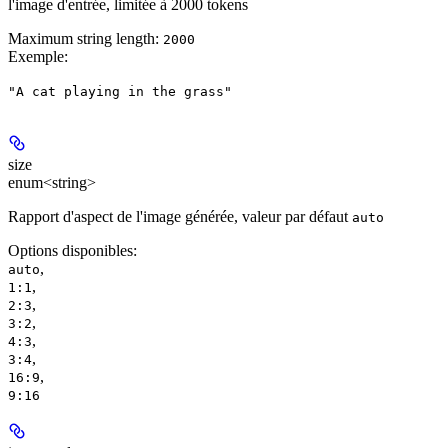
l'image d'entrée, limitée à 2000 tokens
Maximum string length:
2000
Exemple
:
"A cat playing in the grass"
size
enum<string>
Rapport d'aspect de l'image générée, valeur par défaut
auto
Options disponibles
:
,
auto
,
1:1
,
2:3
,
3:2
,
4:3
,
3:4
,
16:9
9:16