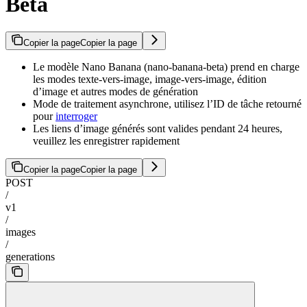
Beta
Copier la page
Copier la page
Le modèle Nano Banana (nano-banana-beta) prend en charge
les modes texte-vers-image, image-vers-image, édition
d’image et autres modes de génération
Mode de traitement asynchrone, utilisez l’ID de tâche retourné
pour
interroger
Les liens d’image générés sont valides pendant 24 heures,
veuillez les enregistrer rapidement
Copier la page
Copier la page
POST
/
v1
/
images
/
generations