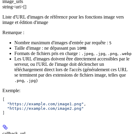
image_urls
string<uri>[]
Liste d'URL d'images de référence pour les fonctions image vers
image et édition d'image
Remarque :
Nombre maximum d'images d'entrée par requête :
5
Taille d'image : ne dépassant pas
10MB
Formats de fichiers pris en charge :
,
,
,
.jpeg
.jpg
.png
.webp
Les URL d'images doivent être directement accessibles par le
serveur, ou l'URL de l'image doit déclencher un
téléchargement direct lors de l'accès (généralement ces URL
se terminent par des extensions de fichiers image, telles que
,
)
.png
.jpg
Exemple
:
[
  "https://example.com/image1.png"
,
  "https://example.com/image2.png"
]
callback_url