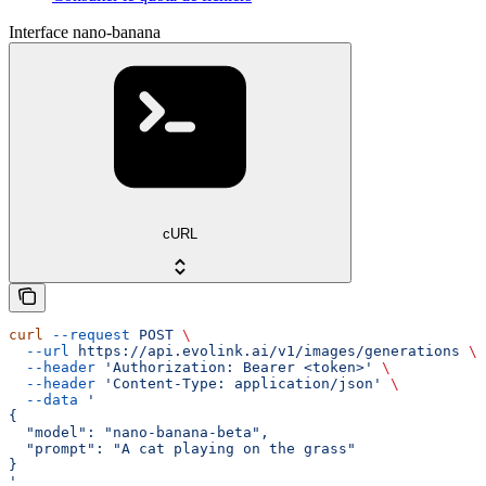
Interface nano-banana
cURL
curl
 --request
 POST
 \
  --url
 https://api.evolink.ai/v1/images/generations
 \
  --header
 'Authorization: Bearer <token>'
 \
  --header
 'Content-Type: application/json'
 \
  --data
 '
{
  "model": "nano-banana-beta",
  "prompt": "A cat playing on the grass"
}
'