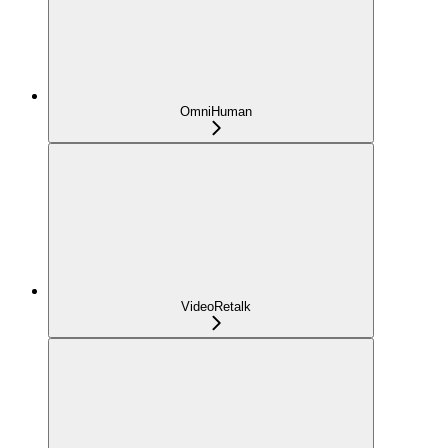
OmniHuman
VideoRetalk