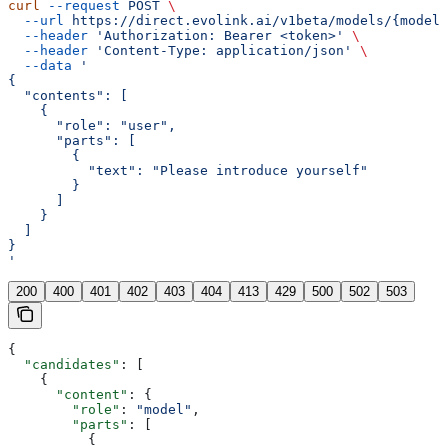
curl
 --request
 POST
 \
  --url
 https://direct.evolink.ai/v1beta/models/{model}
  --header
 'Authorization: Bearer <token>'
 \
  --header
 'Content-Type: application/json'
 \
  --data
 '
{
  "contents": [
    {
      "role": "user",
      "parts": [
        {
          "text": "Please introduce yourself"
        }
      ]
    }
  ]
}
'
200
400
401
402
403
404
413
429
500
502
503
{
  "candidates"
: [
    {
      "content"
: {
        "role"
: 
"model"
,
        "parts"
: [
          {