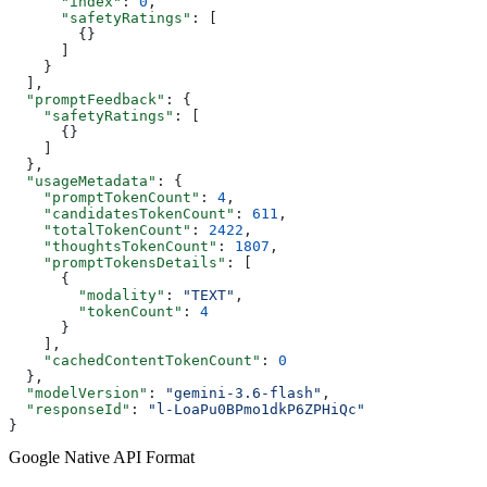
      "index"
: 
0
,
      "safetyRatings"
: [
        {}
      ]
    }
  ],
  "promptFeedback"
: {
    "safetyRatings"
: [
      {}
    ]
  },
  "usageMetadata"
: {
    "promptTokenCount"
: 
4
,
    "candidatesTokenCount"
: 
611
,
    "totalTokenCount"
: 
2422
,
    "thoughtsTokenCount"
: 
1807
,
    "promptTokensDetails"
: [
      {
        "modality"
: 
"TEXT"
,
        "tokenCount"
: 
4
      }
    ],
    "cachedContentTokenCount"
: 
0
  },
  "modelVersion"
: 
"gemini-3.6-flash"
,
  "responseId"
: 
"l-LoaPu0BPmo1dkP6ZPHiQc"
}
Google Native API Format