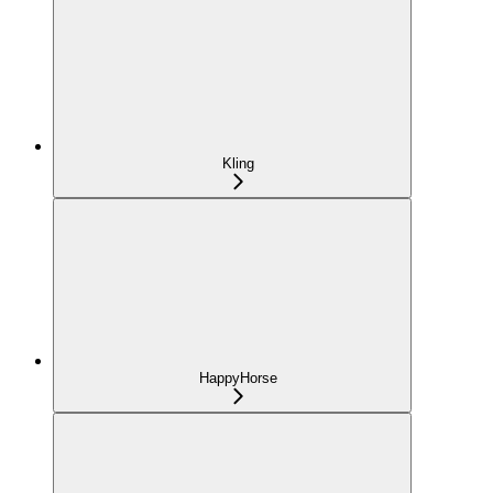
Kling
HappyHorse