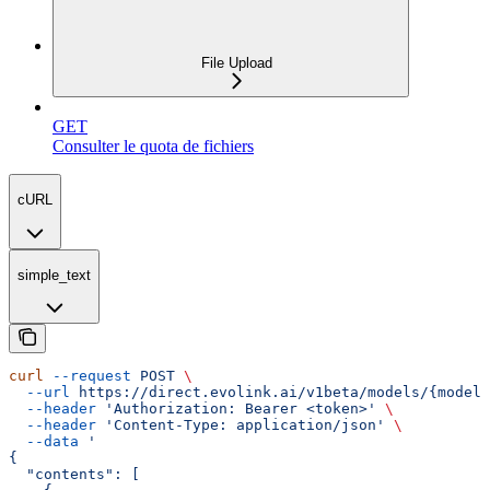
File Upload
GET
Consulter le quota de fichiers
cURL
simple_text
curl
 --request
 POST
 \
  --url
 https://direct.evolink.ai/v1beta/models/{model}
  --header
 'Authorization: Bearer <token>'
 \
  --header
 'Content-Type: application/json'
 \
  --data
 '
{
  "contents": [