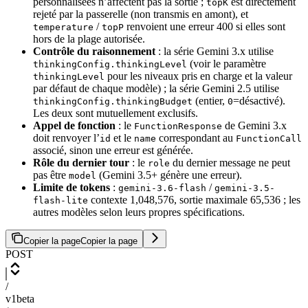
personnalisées n’affectent pas la sortie ;
est directement
topK
rejeté par la passerelle (non transmis en amont), et
/
renvoient une erreur 400 si elles sont
temperature
topP
hors de la plage autorisée.
Contrôle du raisonnement
: la série Gemini 3.x utilise
(voir le paramètre
thinkingConfig.thinkingLevel
pour les niveaux pris en charge et la valeur
thinkingLevel
par défaut de chaque modèle) ; la série Gemini 2.5 utilise
(entier,
=désactivé).
thinkingConfig.thinkingBudget
0
Les deux sont mutuellement exclusifs.
Appel de fonction
: le
de Gemini 3.x
FunctionResponse
doit renvoyer l’
et le
correspondant au
id
name
FunctionCall
associé, sinon une erreur est générée.
Rôle du dernier tour
: le
du dernier message ne peut
role
pas être
(Gemini 3.5+ génère une erreur).
model
Limite de tokens
:
/
gemini-3.6-flash
gemini-3.5-
contexte 1,048,576, sortie maximale 65,536 ; les
flash-lite
autres modèles selon leurs propres spécifications.
Copier la page
Copier la page
POST
/
v1beta