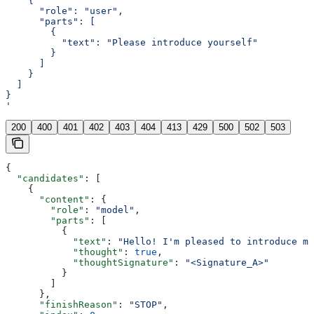
    {
      "role": "user",
      "parts": [
        {
          "text": "Please introduce yourself"
        }
      ]
    }
  ]
}
'
200
400
401
402
403
404
413
429
500
502
503
{
  "candidates"
: [
    {
      "content"
: {
        "role"
: 
"model"
,
        "parts"
: [
          {
            "text"
: 
"Hello! I'm pleased to introduce my
            "thought"
: 
true
,
            "thoughtSignature"
: 
"<Signature_A>"
          }
        ]
      },
      "finishReason"
: 
"STOP"
,