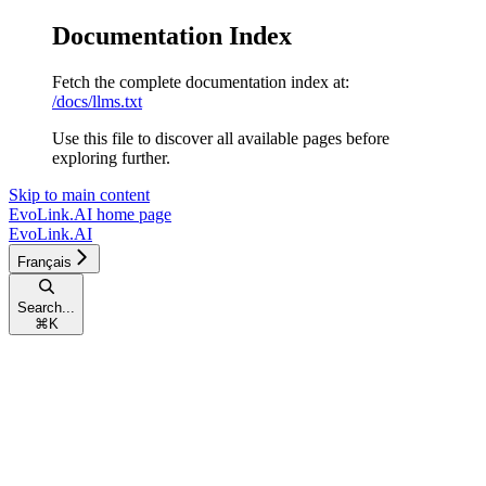
Documentation Index
Fetch the complete documentation index at:
/docs/llms.txt
Use this file to discover all available pages before
exploring further.
Skip to main content
EvoLink.AI
home page
EvoLink.AI
Français
Search...
⌘
K