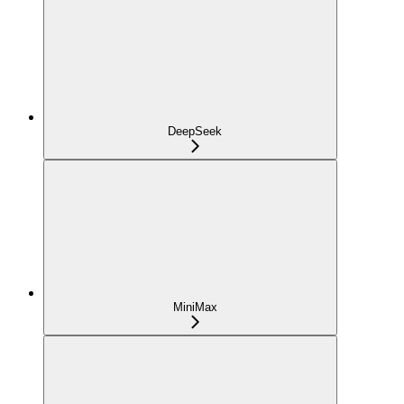
DeepSeek
MiniMax