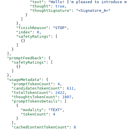
            "text"
: 
"Hello! I'm pleased to introduce my
            "thought"
: 
true
,
            "thoughtSignature"
: 
"<Signature_A>"
          }
        ]
      },
      "finishReason"
: 
"STOP"
,
      "index"
: 
0
,
      "safetyRatings"
: [
        {}
      ]
    }
  ],
  "promptFeedback"
: {
    "safetyRatings"
: [
      {}
    ]
  },
  "usageMetadata"
: {
    "promptTokenCount"
: 
4
,
    "candidatesTokenCount"
: 
611
,
    "totalTokenCount"
: 
2422
,
    "thoughtsTokenCount"
: 
1807
,
    "promptTokensDetails"
: [
      {
        "modality"
: 
"TEXT"
,
        "tokenCount"
: 
4
      }
    ],
    "cachedContentTokenCount"
: 
0