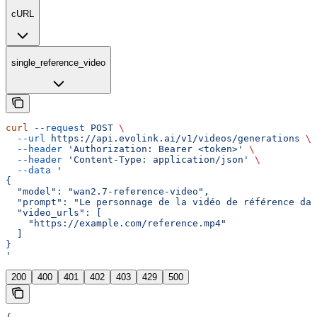
cURL
single_reference_video
curl
 --request
 POST
 \
  --url
 https://api.evolink.ai/v1/videos/generations
 \
  --header
 'Authorization: Bearer <token>'
 \
  --header
 'Content-Type: application/json'
 \
  --data
 '
{
  "model": "wan2.7-reference-video",
  "prompt": "Le personnage de la vidéo de référence da
  "video_urls": [
    "https://example.com/reference.mp4"
  ]
}
'
200
400
401
402
403
429
500