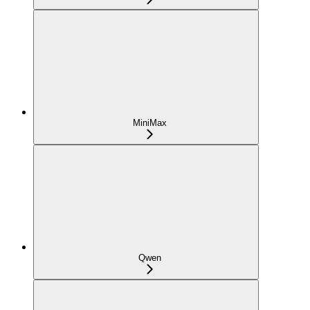
MiniMax
Qwen