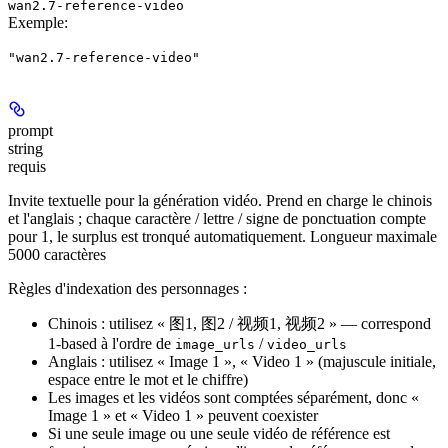
wan2.7-reference-video
Exemple
:
"wan2.7-reference-video"
prompt
string
requis
Invite textuelle pour la génération vidéo. Prend en charge le chinois
et l'anglais ; chaque caractère / lettre / signe de ponctuation compte
pour 1, le surplus est tronqué automatiquement. Longueur maximale
5000 caractères
Règles d'indexation des personnages :
Chinois : utilisez « 图1, 图2 / 视频1, 视频2 » — correspond
1-based à l'ordre de
/
image_urls
video_urls
Anglais : utilisez « Image 1 », « Video 1 » (majuscule initiale,
espace entre le mot et le chiffre)
Les images et les vidéos sont comptées séparément, donc «
Image 1 » et « Video 1 » peuvent coexister
Si une seule image ou une seule vidéo de référence est