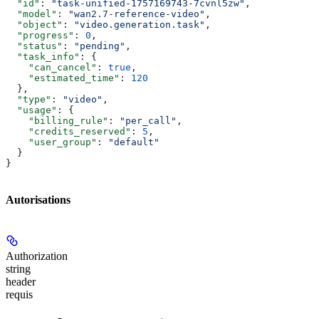
  "id"
: 
"task-unified-1757169743-7cvnl5zw"
,
  "model"
: 
"wan2.7-reference-video"
,
  "object"
: 
"video.generation.task"
,
  "progress"
: 
0
,
  "status"
: 
"pending"
,
  "task_info"
: {
    "can_cancel"
: 
true
,
    "estimated_time"
: 
120
  },
  "type"
: 
"video"
,
  "usage"
: {
    "billing_rule"
: 
"per_call"
,
    "credits_reserved"
: 
5
,
    "user_group"
: 
"default"
  }
}
Autorisations
Authorization
string
header
requis