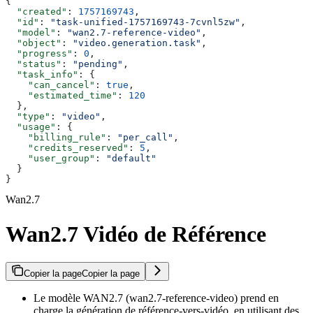
{
  "created"
: 
1757169743
,
  "id"
: 
"task-unified-1757169743-7cvnl5zw"
,
  "model"
: 
"wan2.7-reference-video"
,
  "object"
: 
"video.generation.task"
,
  "progress"
: 
0
,
  "status"
: 
"pending"
,
  "task_info"
: {
    "can_cancel"
: 
true
,
    "estimated_time"
: 
120
  },
  "type"
: 
"video"
,
  "usage"
: {
    "billing_rule"
: 
"per_call"
,
    "credits_reserved"
: 
5
,
    "user_group"
: 
"default"
  }
}
Wan2.7
Wan2.7 Vidéo de Référence
Copier la page
Copier la page
Le modèle WAN2.7 (wan2.7-reference-video) prend en
charge la génération de référence-vers-vidéo, en utilisant des