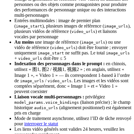
personnes ou des objets comme protagonistes pour produire
des performances de personnage unique ou des interactions
multi-personnages
Entrées multimodales : image de premier plan
(
), plusieurs images de référence (
),
image_start
image_urls
plusieurs vidéos de référence (
) et liaisons
video_urls
vocales par personnage
Au moins
une image de référence (
) ou une
image_urls
vidéo de référence (
) doit être fournie ; envoyer
video_urls
uniquement
ne suffit pas. Le total
image_start
image_urls
+
doit être ≤ 5
video_urls
Indexation des personnages dans le prompt :
en chinois,
utilisez « 图1, 图2 / 视频1, 视频2 » ; en anglais, utilisez «
Image 1 », « Video 1 » — ils correspondent 1-based à l’ordre
de
/
. Les images et les vidéos sont
image_urls
video_urls
comptées séparément, donc « Image 1 » et « Video 1 »
peuvent coexister
Liaison vocale multi-personnages :
privilégiez
(liaison précise) ; le champ
model_params.voice_bindings
historique
(alignement positionnel) est également
audio_urls
pris en charge
Mode de traitement asynchrone, utilisez l’ID de tâche renvoyé
pour
interroger le statut
Les liens vidéo générés sont valides 24 heures, veuillez les