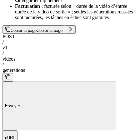
sauvegarder rapidement
Facturation :
facturée selon « durée de la vidéo d’entrée +
durée de la vidéo de sortie » ; seules les générations réussies
sont facturées, les tâches en échec sont gratuites
Copier la page
Copier la page
POST
/
v1
/
videos
/
generations
Essayer
cURL