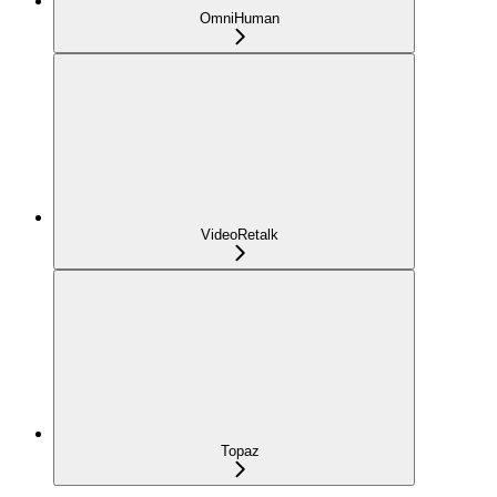
OmniHuman
VideoRetalk
Topaz