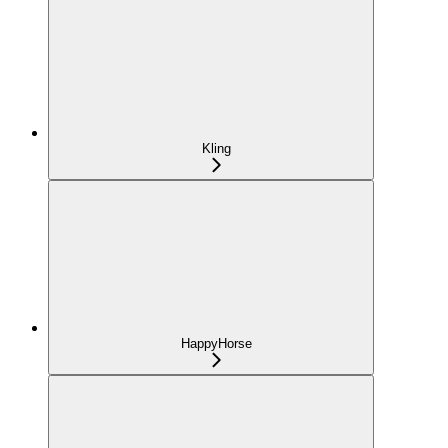
Kling
HappyHorse