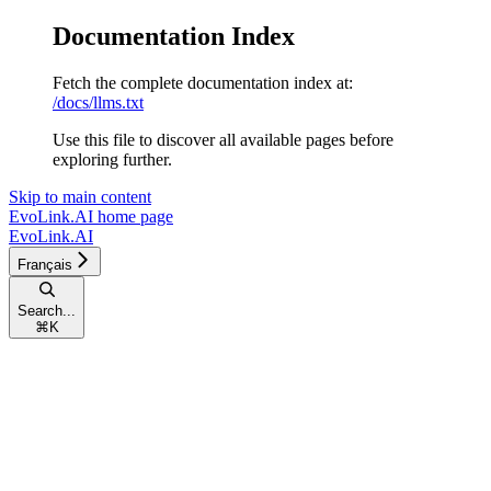
Documentation Index
Fetch the complete documentation index at:
/docs/llms.txt
Use this file to discover all available pages before
exploring further.
Skip to main content
EvoLink.AI
home page
EvoLink.AI
Français
Search...
⌘
K