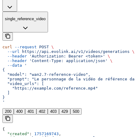
single_reference_video
curl
 --request
 POST
 \
  --url
 https://api.evolink.ai/v1/videos/generations
 \
  --header
 'Authorization: Bearer <token>'
 \
  --header
 'Content-Type: application/json'
 \
  --data
 '
{
  "model": "wan2.7-reference-video",
  "prompt": "Le personnage de la vidéo de référence da
  "video_urls": [
    "https://example.com/reference.mp4"
  ]
}
'
200
400
401
402
403
429
500
{
  "created"
: 
1757169743
,