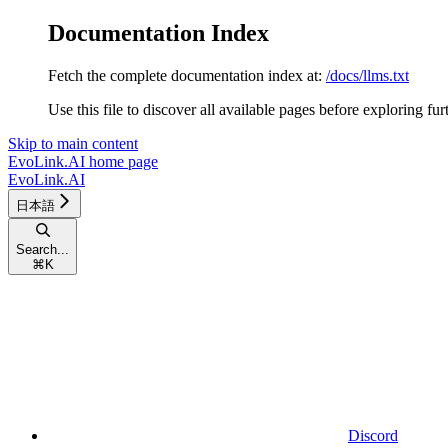
Documentation Index
Fetch the complete documentation index at:
/docs/llms.txt
Use this file to discover all available pages before exploring fur
Skip to main content
EvoLink.AI
home page
EvoLink.AI
日本語
Search...
⌘
K
Discord