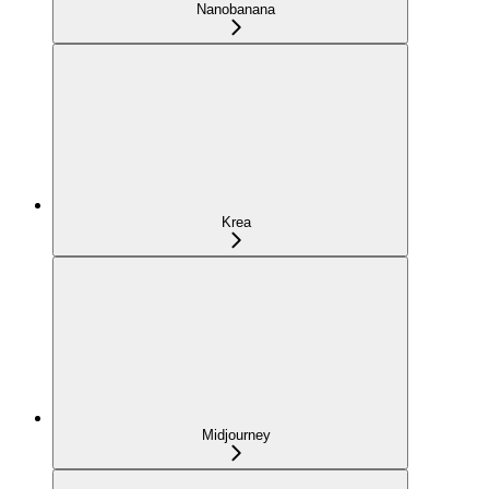
Nanobanana
Krea
Midjourney