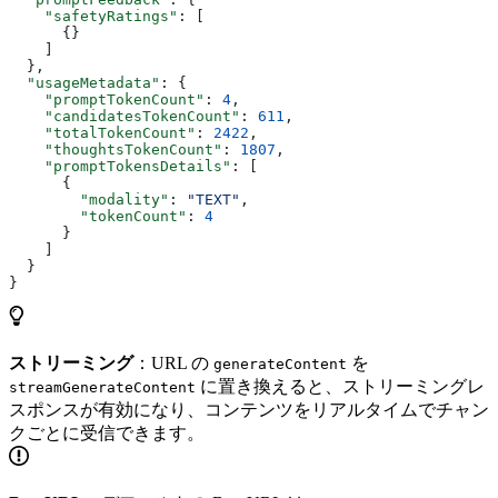
    "safetyRatings"
: [
      {}
    ]
  },
  "usageMetadata"
: {
    "promptTokenCount"
: 
4
,
    "candidatesTokenCount"
: 
611
,
    "totalTokenCount"
: 
2422
,
    "thoughtsTokenCount"
: 
1807
,
    "promptTokensDetails"
: [
      {
        "modality"
: 
"TEXT"
,
        "tokenCount"
: 
4
      }
    ]
  }
}
ストリーミング
：URL の
を
generateContent
に置き換えると、ストリーミングレ
streamGenerateContent
スポンスが有効になり、コンテンツをリアルタイムでチャン
クごとに受信できます。