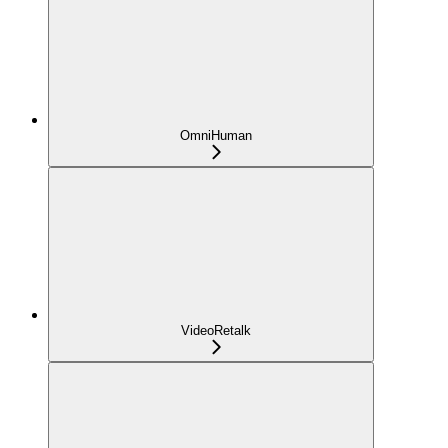
OmniHuman
VideoRetalk