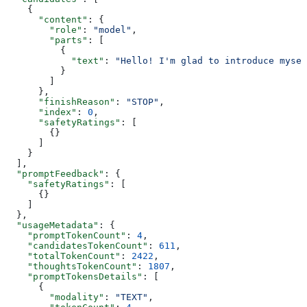
    {
      "content"
: {
        "role"
: 
"model"
,
        "parts"
: [
          {
            "text"
: 
"Hello! I'm glad to introduce mysel
          }
        ]
      },
      "finishReason"
: 
"STOP"
,
      "index"
: 
0
,
      "safetyRatings"
: [
        {}
      ]
    }
  ],
  "promptFeedback"
: {
    "safetyRatings"
: [
      {}
    ]
  },
  "usageMetadata"
: {
    "promptTokenCount"
: 
4
,
    "candidatesTokenCount"
: 
611
,
    "totalTokenCount"
: 
2422
,
    "thoughtsTokenCount"
: 
1807
,
    "promptTokensDetails"
: [
      {
        "modality"
: 
"TEXT"
,