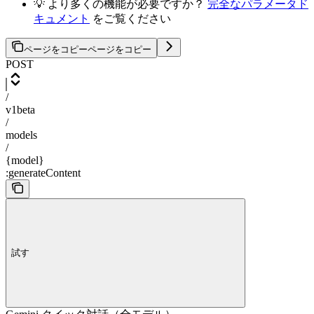
💡 より多くの機能が必要ですか？
完全なパラメータド
キュメント
をご覧ください
ページをコピー
ページをコピー
POST
/
v1beta
/
models
/
{model}
:generateContent
試す