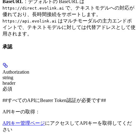
BaseURL
：デフォルトの BaseURL は
で、テキストモデルへの対応が
https://direct.evolink.ai
優れており、長時間接続をサポートします。
はマルチモーダルの主力エンドポ
https://api.evolink.ai
イントで、テキストモデルに対しては代替アドレスとして使
用されます。
承認
Authorization
string
header
必須
##すべてのAPIにBearer Token認証が必要です##
APIキーの取得：
APIキー管理ページ
にアクセスしてAPIキーを取得してくだ
さい