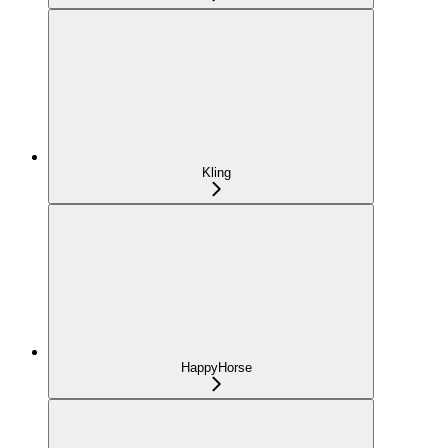
Kling
HappyHorse