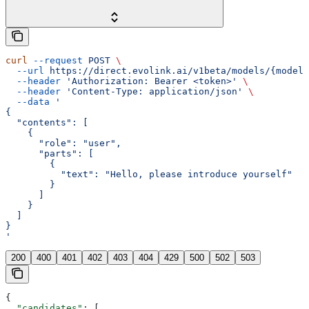
curl
 --request
 POST
 \
  --url
 https://direct.evolink.ai/v1beta/models/{model}
  --header
 'Authorization: Bearer <token>'
 \
  --header
 'Content-Type: application/json'
 \
  --data
 '
{
  "contents": [
    {
      "role": "user",
      "parts": [
        {
          "text": "Hello, please introduce yourself"
        }
      ]
    }
  ]
}
'
200
400
401
402
403
404
429
500
502
503
{
  "candidates"
: [