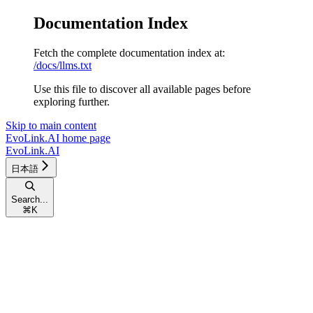
Documentation Index
Fetch the complete documentation index at:
/docs/llms.txt
Use this file to discover all available pages before
exploring further.
Skip to main content
EvoLink.AI
home page
EvoLink.AI
日本語
Search...
⌘
K