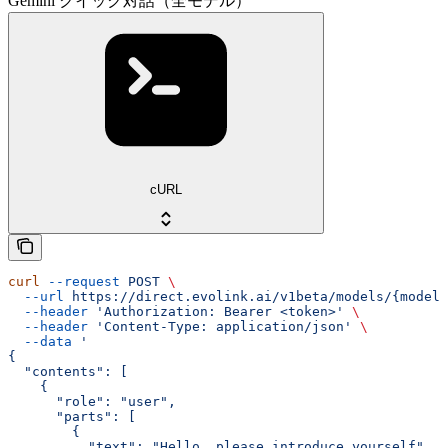
Gemini クイック対話（全モデル）
cURL
curl
 --request
 POST
 \
  --url
 https://direct.evolink.ai/v1beta/models/{model}
  --header
 'Authorization: Bearer <token>'
 \
  --header
 'Content-Type: application/json'
 \
  --data
 '
{
  "contents": [
    {
      "role": "user",
      "parts": [
        {
          "text": "Hello, please introduce yourself"