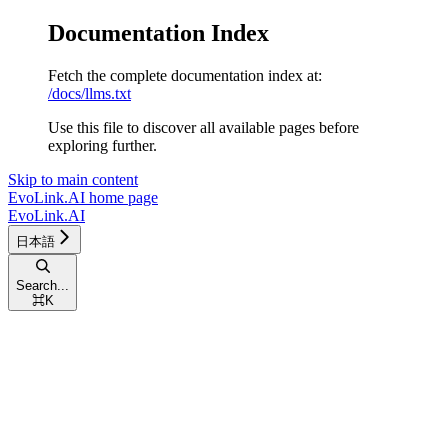
Documentation Index
Fetch the complete documentation index at:
/docs/llms.txt
Use this file to discover all available pages before
exploring further.
Skip to main content
EvoLink.AI
home page
EvoLink.AI
日本語
Search...
⌘
K