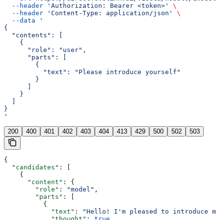
  --header
 'Authorization: Bearer <token>'
 \
  --header
 'Content-Type: application/json'
 \
  --data
 '
{
  "contents": [
    {
      "role": "user",
      "parts": [
        {
          "text": "Please introduce yourself"
        }
      ]
    }
  ]
}
'
200
400
401
402
403
404
413
429
500
502
503
{
  "candidates"
: [
    {
      "content"
: {
        "role"
: 
"model"
,
        "parts"
: [
          {
            "text"
: 
"Hello! I'm pleased to introduce my
            "thought"
: 
true
,