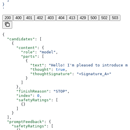
  ]
}
'
200
400
401
402
403
404
413
429
500
502
503
{
  "candidates"
: [
    {
      "content"
: {
        "role"
: 
"model"
,
        "parts"
: [
          {
            "text"
: 
"Hello! I'm pleased to introduce my
            "thought"
: 
true
,
            "thoughtSignature"
: 
"<Signature_A>"
          }
        ]
      },
      "finishReason"
: 
"STOP"
,
      "index"
: 
0
,
      "safetyRatings"
: [
        {}
      ]
    }
  ],
  "promptFeedback"
: {
    "safetyRatings"
: [