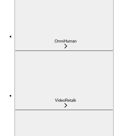
OmniHuman
VideoRetalk