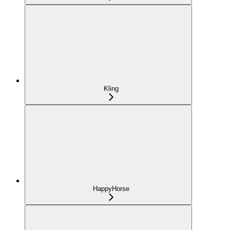
Kling
HappyHorse