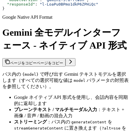
  "responseId"
: 
"l-LoaPu0BPmo1dkP6ZPHiQc"
}
Google Native API Format
Gemini 全モデルインターフ
ェース - ネイティブ API 形式
ページをコピー
ページをコピー
パス内の
で呼び出す Gemini テキストモデルを選択
{model}
します（すべての選択可能な値は
パラメータの対照表
model
を参照してください）。
Google ネイティブ API 形式を使用し、会話内容を同期
的に返却します
プレーンテキスト / マルチモーダル入力
：テキスト +
画像 / 音声 / 動画の混合入力
ストリーミング
：パス内の
を
generateContent
に置き換えます（
を
streamGenerateContent
?alt=sse