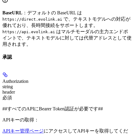
BaseURL
：デフォルトの BaseURL は
で、テキストモデルへの対応が
https://direct.evolink.ai
優れており、長時間接続をサポートします。
はマルチモーダルの主力エンドポ
https://api.evolink.ai
イントで、テキストモデルに対しては代替アドレスとして使
用されます。
承認
Authorization
string
header
必須
##すべてのAPIにBearer Token認証が必要です##
APIキーの取得：
APIキー管理ページ
にアクセスしてAPIキーを取得してくだ