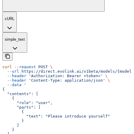
cURL
simple_text
curl
 --request
 POST
 \
  --url
 https://direct.evolink.ai/v1beta/models/{model}
  --header
 'Authorization: Bearer <token>'
 \
  --header
 'Content-Type: application/json'
 \
  --data
 '
{
  "contents": [
    {
      "role": "user",
      "parts": [
        {
          "text": "Please introduce yourself"
        }
      ]
    }