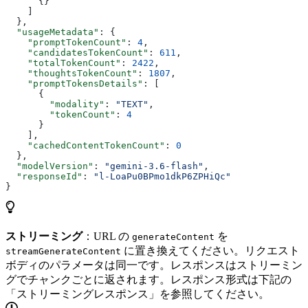
      {}
    ]
  },
  "usageMetadata"
: {
    "promptTokenCount"
: 
4
,
    "candidatesTokenCount"
: 
611
,
    "totalTokenCount"
: 
2422
,
    "thoughtsTokenCount"
: 
1807
,
    "promptTokensDetails"
: [
      {
        "modality"
: 
"TEXT"
,
        "tokenCount"
: 
4
      }
    ],
    "cachedContentTokenCount"
: 
0
  },
  "modelVersion"
: 
"gemini-3.6-flash"
,
  "responseId"
: 
"l-LoaPu0BPmo1dkP6ZPHiQc"
}
ストリーミング
：URL の
を
generateContent
に置き換えてください。リクエスト
streamGenerateContent
ボディのパラメータは同一です。レスポンスはストリーミン
グでチャンクごとに返されます。レスポンス形式は下記の
「ストリーミングレスポンス」を参照してください。