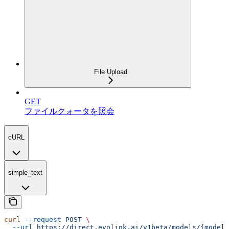
File Upload
GET
ファイルクォータを照会
cURL
simple_text
curl
 --request
 POST
 \
  --url
 https://direct.evolink.ai/v1beta/models/{model}