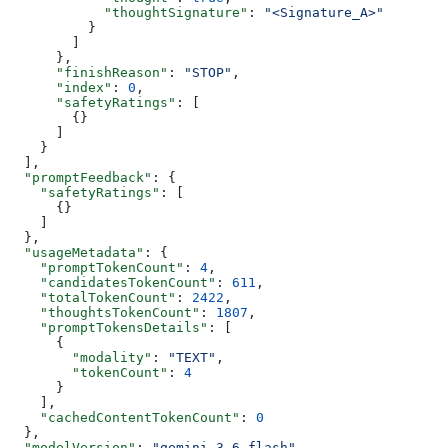
            "thoughtSignature"
: 
"<Signature_A>"
          }
        ]
      },
      "finishReason"
: 
"STOP"
,
      "index"
: 
0
,
      "safetyRatings"
: [
        {}
      ]
    }
  ],
  "promptFeedback"
: {
    "safetyRatings"
: [
      {}
    ]
  },
  "usageMetadata"
: {
    "promptTokenCount"
: 
4
,
    "candidatesTokenCount"
: 
611
,
    "totalTokenCount"
: 
2422
,
    "thoughtsTokenCount"
: 
1807
,
    "promptTokensDetails"
: [
      {
        "modality"
: 
"TEXT"
,
        "tokenCount"
: 
4
      }
    ],
    "cachedContentTokenCount"
: 
0
  },
  "modelVersion"
: 
"gemini-3.6-flash"
,