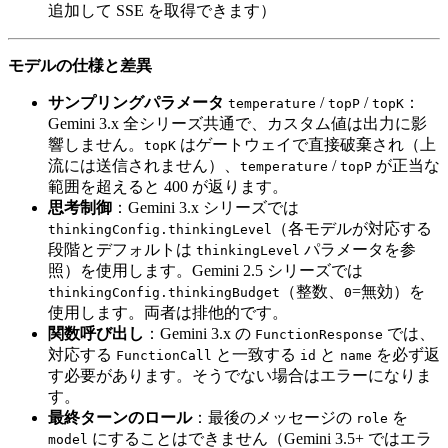
追加して SSE を取得できます）
モデルの仕様と差異
サンプリングパラメータ
/
/
：
temperature
topP
topK
Gemini 3.x 全シリーズ共通で、カスタム値は出力に影
響しません。
はゲートウェイで直接破棄され（上
topK
流には送信されません）、
/
が正当な
temperature
topP
範囲を超えると 400 が返ります。
思考制御
：Gemini 3.x シリーズでは
（各モデルが対応する
thinkingConfig.thinkingLevel
段階とデフォルトは
パラメータを参
thinkingLevel
照）を使用します。Gemini 2.5 シリーズでは
（整数、
=無効）を
thinkingConfig.thinkingBudget
0
使用します。両者は排他的です。
関数呼び出し
：Gemini 3.x の
では、
FunctionResponse
対応する
と一致する
と
を必ず返
FunctionCall
id
name
す必要があります。そうでない場合はエラーになりま
す。
最終ターンのロール
：最後のメッセージの
を
role
にすることはできません（Gemini 3.5+ ではエラ
model