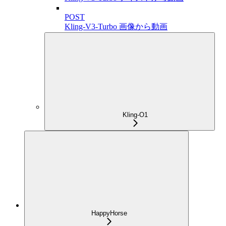
POST
Kling-V3-Turbo 画像から動画
Kling-O1
HappyHorse