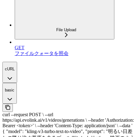
File Upload
GET
ファイルクォータを照会
cURL
basic
curl --request POST \ --url
https://api.evolink.ai/v1/videos/generations \ --header 'Authorization:
Bearer <token>' \ --header 'Content-Type: application/json' \ --data '
{ "model": "kling-v3-turbo-text-to-video", "prompt": "明るい日差