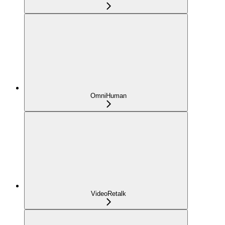
OmniHuman
VideoRetalk