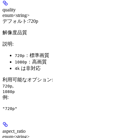
quality
enum<string>
デフォルト:
720p
解像度品質
説明:
：標準画質
720p
：高画質
1080p
は非対応
4k
利用可能なオプション
:
,
720p
1080p
例
:
"720p"
aspect_ratio
enum<string>