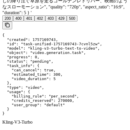
しの降り注ぐ草原を走るゴールデンレトリバー、映画のよう
なスローモーション", "quality": "720p", "aspect_ratio": "16:9",
"duration": 5 } '
200
400
401
402
403
429
500
{

  "created": 1757169743,

  "id": "task-unified-1757169743-7cvnl5zw",

  "model": "kling-v3-turbo-text-to-video",

  "object": "video.generation.task",

  "progress": 0,

  "status": "pending",

  "task_info": {

    "can_cancel": true,

    "estimated_time": 300,

    "video_duration": 5

  },

  "type": "video",

  "usage": {

    "billing_rule": "per_second",

    "credits_reserved": 270000,

    "user_group": "default"

  }

}
Kling-V3-Turbo