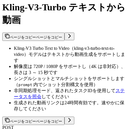
Kling-V3-Turbo テキストから
動画
ページをコピー
ページをコピー
Kling-V3 Turbo Text to Video（kling-v3-turbo-text-to-
video）モデルはテキストから動画生成をサポートしま
す
解像度は 720P / 1080P をサポートし（4K は非対応）、
長さは 3 ～ 15 秒です
シングルショットとマルチショットをサポートします
（
内でショット分割構文を使用）
prompt
非同期処理モード、返されたタスクIDを使用して
ステ
ータスを照会
してください
生成された動画リンクは24時間有効です。速やかに保
存してください
ページをコピー
ページをコピー
POST