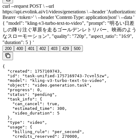
curl --request POST \ --url
https://api.evolink.ai/v1/videos/generations \ --header 'Authorization:
Bearer <token>' \ --header 'Content-Type: application/json' \ --data '
{ "model": "kling-v3-turbo-text-to-video", "prompt": "明るい日差
しの降り注ぐ草原を走るゴールデンレトリバー、映画のよう
なスローモーション", "quality": "720p", "aspect_ratio": "16:9",
"duration": 5 } '
200
400
401
402
403
429
500
{

  "created": 1757169743,

  "id": "task-unified-1757169743-7cvnl5zw",

  "model": "kling-v3-turbo-text-to-video",

  "object": "video.generation.task",

  "progress": 0,

  "status": "pending",

  "task_info": {

    "can_cancel": true,

    "estimated_time": 300,

    "video_duration": 5

  },

  "type": "video",

  "usage": {

    "billing_rule": "per_second",

    "credits_reserved": 270000,
