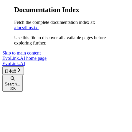
Documentation Index
Fetch the complete documentation index at:
/docs/llms.txt
Use this file to discover all available pages before
exploring further.
Skip to main content
EvoLink.AI
home page
EvoLink.AI
日本語
Search...
⌘
K