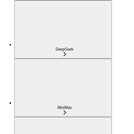
DeepSeek
MiniMax