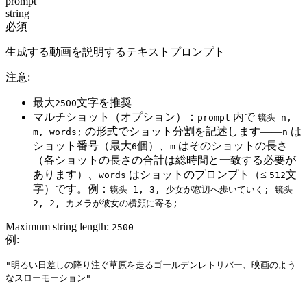
prompt
string
必須
生成する動画を説明するテキストプロンプト
注意:
最大
文字を推奨
2500
マルチショット（オプション）
：
内で
prompt
镜头 n,
の形式でショット分割を記述します——
は
m, words;
n
ショット番号（最大
個）、
はそのショットの長さ
6
m
（各ショットの長さの合計は総時間と一致する必要が
あります）、
はショットのプロンプト（≤
文
words
512
字）です。例：
镜头 1, 3, 少女が窓辺へ歩いていく; 镜头
2, 2, カメラが彼女の横顔に寄る;
Maximum string length:
2500
例
:
"明るい日差しの降り注ぐ草原を走るゴールデンレトリバー、映画のよう
なスローモーション"