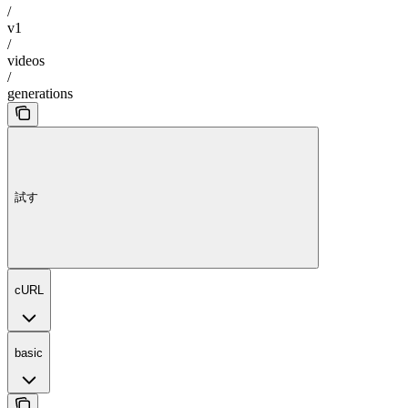
/
v1
/
videos
/
generations
試す
cURL
basic