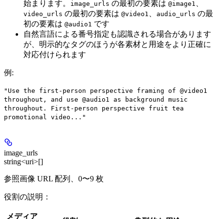
始まります。
の最初の要素は
、
image_urls
@image1
の最初の要素は
、
の最
video_urls
@video1
audio_urls
初の要素は
です
@audio1
自然言語による番号指定も認識される場合があります
が、明示的なタグのほうが各素材と用途をより正確に
対応付けられます
例
:
"Use the first-person perspective framing of @video1
throughout, and use @audio1 as background music
throughout. First-person perspective fruit tea
promotional video..."
image_urls
string<uri>[]
参照画像 URL 配列、
0〜9 枚
役割の説明：
メディア