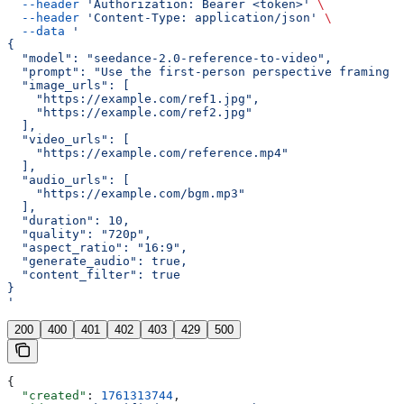
  --header
 'Authorization: Bearer <token>'
 \
  --header
 'Content-Type: application/json'
 \
  --data
 '
{
  "model": "seedance-2.0-reference-to-video",
  "prompt": "Use the first-person perspective framing o
  "image_urls": [
    "https://example.com/ref1.jpg",
    "https://example.com/ref2.jpg"
  ],
  "video_urls": [
    "https://example.com/reference.mp4"
  ],
  "audio_urls": [
    "https://example.com/bgm.mp3"
  ],
  "duration": 10,
  "quality": "720p",
  "aspect_ratio": "16:9",
  "generate_audio": true,
  "content_filter": true
}
'
200
400
401
402
403
429
500
{
  "created"
: 
1761313744
,