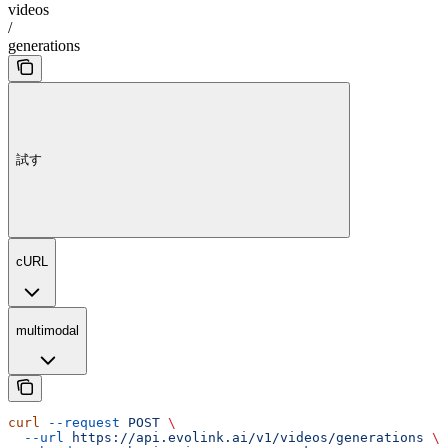
videos
/
generations
試す
cURL
multimodal
curl
 --request
 POST
 \
  --url
 https://api.evolink.ai/v1/videos/generations
 \