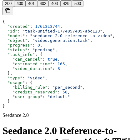
200
400
401
402
403
429
500
{
  "created"
: 
1761313744
,
  "id"
: 
"task-unified-1774857405-abc123"
,
  "model"
: 
"seedance-2.0-reference-to-video"
,
  "object"
: 
"video.generation.task"
,
  "progress"
: 
0
,
  "status"
: 
"pending"
,
  "task_info"
: {
    "can_cancel"
: 
true
,
    "estimated_time"
: 
165
,
    "video_duration"
: 
8
  },
  "type"
: 
"video"
,
  "usage"
: {
    "billing_rule"
: 
"per_second"
,
    "credits_reserved"
: 
50
,
    "user_group"
: 
"default"
  }
}
Seedance 2.0
Seedance 2.0 Reference-to-