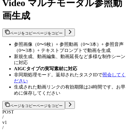
Video マルチモーダル参照動
画生成
ページをコピー
ページをコピー
参照画像（0〜9枚）+ 参照動画（0〜3本）+ 参照音声
（0〜3本）+ テキストプロンプトで動画を生成
新規生成、動画編集、動画延長など多様な制作シーン
に対応
AIGCタイプの実写素材に対応
非同期処理モード。返却されたタスクIDで
照会してく
ださい
生成された動画リンクの有効期限は24時間です。お早
めに保存してください
ページをコピー
ページをコピー
POST
/
v1
/