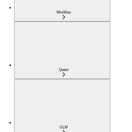
MiniMax
Qwen
GLM