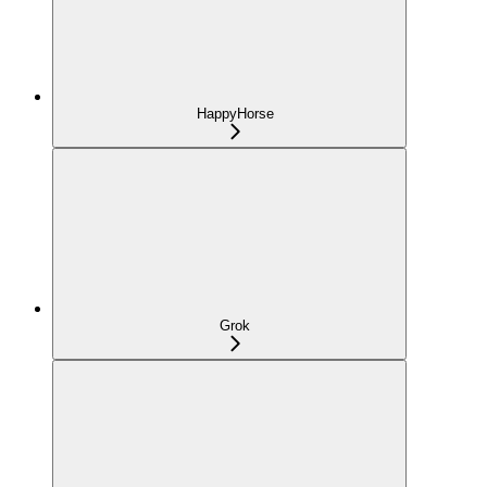
HappyHorse
Grok