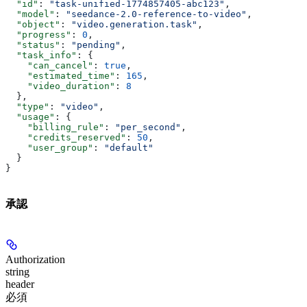
  "id"
: 
"task-unified-1774857405-abc123"
,
  "model"
: 
"seedance-2.0-reference-to-video"
,
  "object"
: 
"video.generation.task"
,
  "progress"
: 
0
,
  "status"
: 
"pending"
,
  "task_info"
: {
    "can_cancel"
: 
true
,
    "estimated_time"
: 
165
,
    "video_duration"
: 
8
  },
  "type"
: 
"video"
,
  "usage"
: {
    "billing_rule"
: 
"per_second"
,
    "credits_reserved"
: 
50
,
    "user_group"
: 
"default"
  }
}
承認
Authorization
string
header
必須