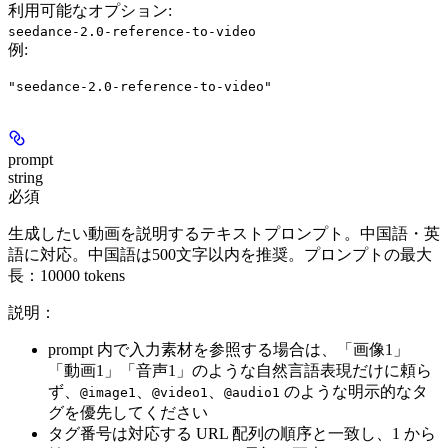
利用可能なオプション
:
seedance-2.0-reference-to-video
例
:
"seedance-2.0-reference-to-video"
prompt
string
必須
生成したい動画を説明するテキストプロンプト。中国語・英
語に対応。中国語は500文字以内を推奨。プロンプトの最大
長：10000 tokens
説明：
prompt 内で入力素材を参照する場合は、「画像1」
「動画1」「音声1」のような自然言語表現だけに頼ら
ず、
、
、
のような明示的なタ
@image1
@video1
@audio1
グを優先してください
タグ番号は対応する URL 配列の順序と一致し、1 から