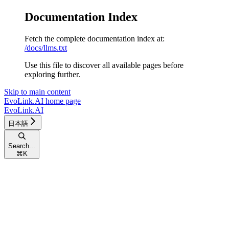
Documentation Index
Fetch the complete documentation index at:
/docs/llms.txt
Use this file to discover all available pages before
exploring further.
Skip to main content
EvoLink.AI
home page
EvoLink.AI
日本語
Search...
⌘
K