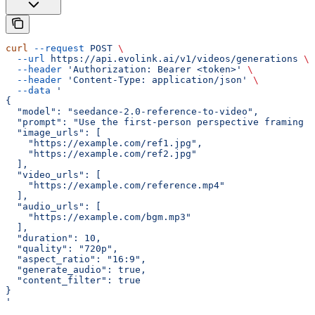
curl
 --request
 POST
 \
  --url
 https://api.evolink.ai/v1/videos/generations
 \
  --header
 'Authorization: Bearer <token>'
 \
  --header
 'Content-Type: application/json'
 \
  --data
 '
{
  "model": "seedance-2.0-reference-to-video",
  "prompt": "Use the first-person perspective framing o
  "image_urls": [
    "https://example.com/ref1.jpg",
    "https://example.com/ref2.jpg"
  ],
  "video_urls": [
    "https://example.com/reference.mp4"
  ],
  "audio_urls": [
    "https://example.com/bgm.mp3"
  ],
  "duration": 10,
  "quality": "720p",
  "aspect_ratio": "16:9",
  "generate_audio": true,
  "content_filter": true
}
'