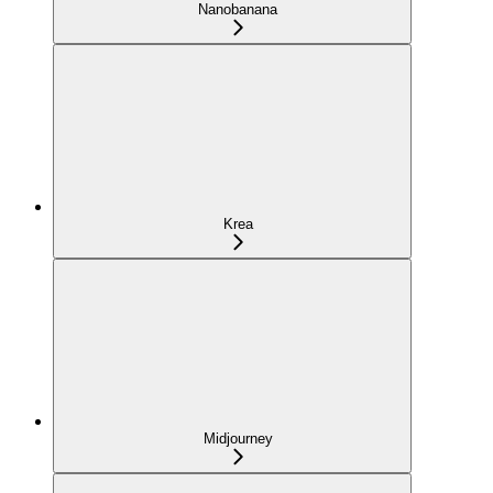
Nanobanana
Krea
Midjourney