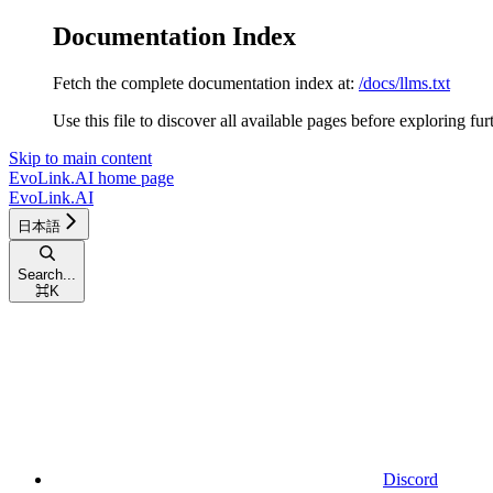
Documentation Index
Fetch the complete documentation index at:
/docs/llms.txt
Use this file to discover all available pages before exploring fur
Skip to main content
EvoLink.AI
home page
EvoLink.AI
日本語
Search...
⌘
K
Discord