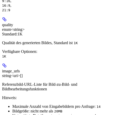
,
9:16
,
16:9
21:9
quality
enum<string>
Standard:
1K
Qualität des generierten Bildes, Standard ist
1K
Verfügbare Optionen
:
1K
image_urls
string<uri>[]
Referenzbild-URL-Liste für Bild-zu-Bild- und
Bildbearbeitungsfunktionen
Hinweis:
Maximale Anzahl von Eingabebildern pro Anfrage:
14
Bildgröße: nicht mehr als
20MB