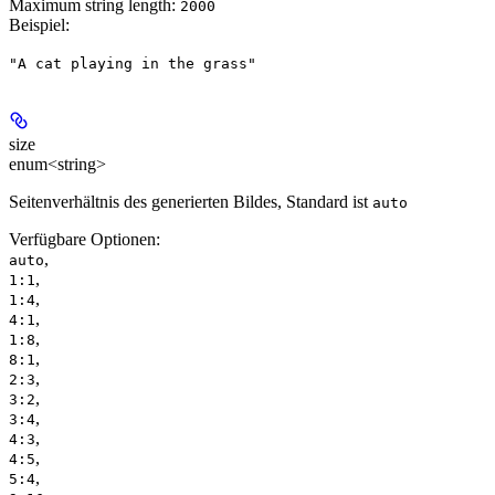
Maximum string length:
2000
Beispiel
:
"A cat playing in the grass"
size
enum<string>
Seitenverhältnis des generierten Bildes, Standard ist
auto
Verfügbare Optionen
:
,
auto
,
1:1
,
1:4
,
4:1
,
1:8
,
8:1
,
2:3
,
3:2
,
3:4
,
4:3
,
4:5
,
5:4