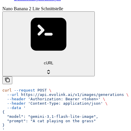
Nano Banana 2 Lite Schnittstelle
cURL
curl
 --request
 POST
 \
  --url
 https://api.evolink.ai/v1/images/generations
 \
  --header
 'Authorization: Bearer <token>'
 \
  --header
 'Content-Type: application/json'
 \
  --data
 '
{
  "model": "gemini-3.1-flash-lite-image",
  "prompt": "A cat playing on the grass"
}
'