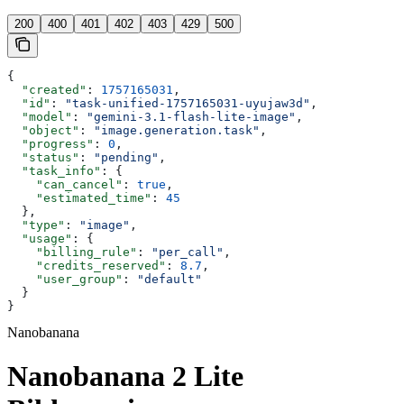
200
400
401
402
403
429
500
{
  "created"
: 
1757165031
,
  "id"
: 
"task-unified-1757165031-uyujaw3d"
,
  "model"
: 
"gemini-3.1-flash-lite-image"
,
  "object"
: 
"image.generation.task"
,
  "progress"
: 
0
,
  "status"
: 
"pending"
,
  "task_info"
: {
    "can_cancel"
: 
true
,
    "estimated_time"
: 
45
  },
  "type"
: 
"image"
,
  "usage"
: {
    "billing_rule"
: 
"per_call"
,
    "credits_reserved"
: 
8.7
,
    "user_group"
: 
"default"
  }
}
Nanobanana
Nanobanana 2 Lite