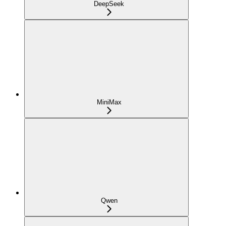
DeepSeek
MiniMax
Qwen