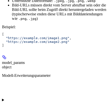
Unterstützte Dateiformate:
,
,
,
.jpeg
.jpg
.png
.webp
Bild-URLs müssen direkt vom Server abrufbar sein oder die
Bild-URL sollte beim Zugriff direkt heruntergeladen werden
(typischerweise enden diese URLs mit Bilddateiendungen
wie
,
)
.png
.jpg
Beispiel
:
[
  "https://example.com/image1.png"
,
  "https://example.com/image2.png"
]
model_params
object
Modell-Erweiterungsparameter