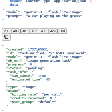
  --header
 'Content-Type: application/json'
 \
  --data
 '
{
  "model": "gemini-3.1-flash-lite-image",
  "prompt": "A cat playing on the grass"
}
'
200
400
401
402
403
429
500
{
  "created"
: 
1757165031
,
  "id"
: 
"task-unified-1757165031-uyujaw3d"
,
  "model"
: 
"gemini-3.1-flash-lite-image"
,
  "object"
: 
"image.generation.task"
,
  "progress"
: 
0
,
  "status"
: 
"pending"
,
  "task_info"
: {
    "can_cancel"
: 
true
,
    "estimated_time"
: 
45
  },
  "type"
: 
"image"
,
  "usage"
: {
    "billing_rule"
: 
"per_call"
,
    "credits_reserved"
: 
8.7
,
    "user_group"
: 
"default"
  }
}