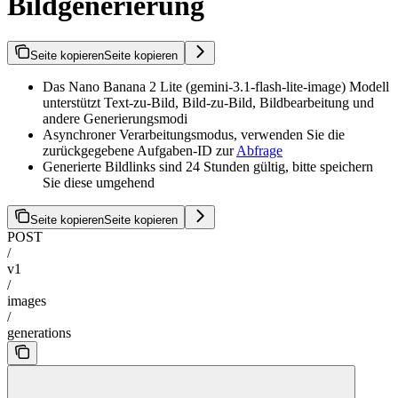
Bildgenerierung
Seite kopieren
Seite kopieren
Das Nano Banana 2 Lite (gemini-3.1-flash-lite-image) Modell
unterstützt Text-zu-Bild, Bild-zu-Bild, Bildbearbeitung und
andere Generierungsmodi
Asynchroner Verarbeitungsmodus, verwenden Sie die
zurückgegebene Aufgaben-ID zur
Abfrage
Generierte Bildlinks sind 24 Stunden gültig, bitte speichern
Sie diese umgehend
Seite kopieren
Seite kopieren
POST
/
v1
/
images
/
generations