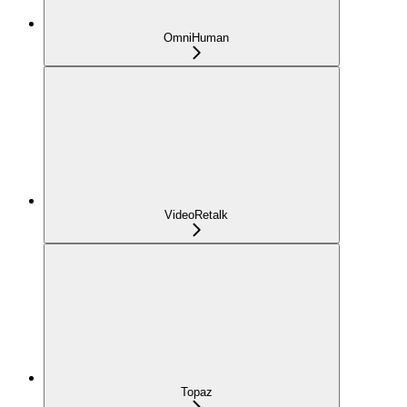
OmniHuman
VideoRetalk
Topaz