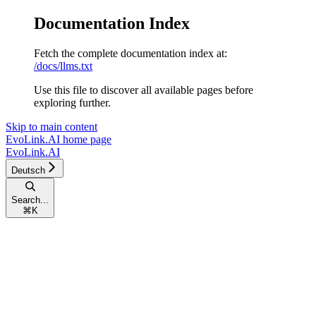
Documentation Index
Fetch the complete documentation index at:
/docs/llms.txt
Use this file to discover all available pages before
exploring further.
Skip to main content
EvoLink.AI
home page
EvoLink.AI
Deutsch
Search...
⌘
K