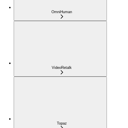
OmniHuman
VideoRetalk
Topaz