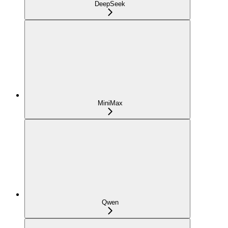
DeepSeek
MiniMax
Qwen