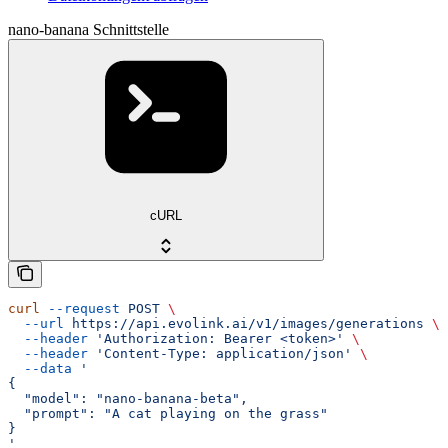
nano-banana Schnittstelle
cURL
curl
 --request
 POST
 \
  --url
 https://api.evolink.ai/v1/images/generations
 \
  --header
 'Authorization: Bearer <token>'
 \
  --header
 'Content-Type: application/json'
 \
  --data
 '
{
  "model": "nano-banana-beta",
  "prompt": "A cat playing on the grass"
}
'