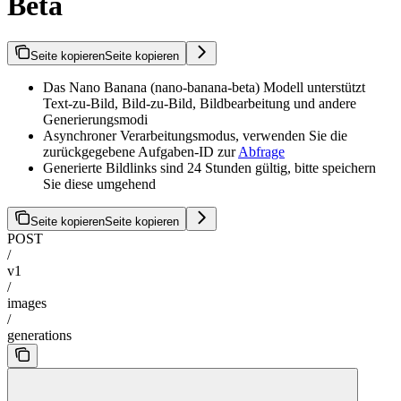
Beta
Seite kopieren
Seite kopieren
Das Nano Banana (nano-banana-beta) Modell unterstützt
Text-zu-Bild, Bild-zu-Bild, Bildbearbeitung und andere
Generierungsmodi
Asynchroner Verarbeitungsmodus, verwenden Sie die
zurückgegebene Aufgaben-ID zur
Abfrage
Generierte Bildlinks sind 24 Stunden gültig, bitte speichern
Sie diese umgehend
Seite kopieren
Seite kopieren
POST
/
v1
/
images
/
generations