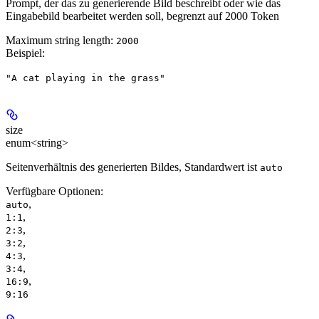
Prompt, der das zu generierende Bild beschreibt oder wie das
Eingabebild bearbeitet werden soll, begrenzt auf 2000 Token
Maximum string length:
2000
Beispiel
:
"A cat playing in the grass"
size
enum<string>
Seitenverhältnis des generierten Bildes, Standardwert ist
auto
Verfügbare Optionen
:
,
auto
,
1:1
,
2:3
,
3:2
,
4:3
,
3:4
,
16:9
9:16