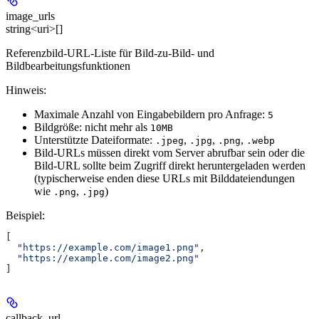
image_urls
string<uri>[]
Referenzbild-URL-Liste für Bild-zu-Bild- und
Bildbearbeitungsfunktionen
Hinweis:
Maximale Anzahl von Eingabebildern pro Anfrage:
5
Bildgröße: nicht mehr als
10MB
Unterstützte Dateiformate:
,
,
,
.jpeg
.jpg
.png
.webp
Bild-URLs müssen direkt vom Server abrufbar sein oder die
Bild-URL sollte beim Zugriff direkt heruntergeladen werden
(typischerweise enden diese URLs mit Bilddateiendungen
wie
,
)
.png
.jpg
Beispiel
:
[
  "https://example.com/image1.png"
,
  "https://example.com/image2.png"
]
callback_url