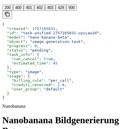
200
400
401
402
403
429
500
{
  "created"
: 
1757165031
,
  "id"
: 
"task-unified-1757165031-uyujaw3d"
,
  "model"
: 
"nano-banana-beta"
,
  "object"
: 
"image.generation.task"
,
  "progress"
: 
0
,
  "status"
: 
"pending"
,
  "task_info"
: {
    "can_cancel"
: 
true
,
    "estimated_time"
: 
45
  },
  "type"
: 
"image"
,
  "usage"
: {
    "billing_rule"
: 
"per_call"
,
    "credits_reserved"
: 
1.6
,
    "user_group"
: 
"default"
  }
}
Nanobanana
Nanobanana Bildgenerierung