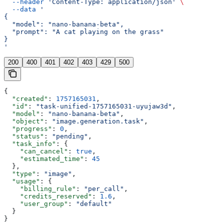
  --header
 'Content-Type: application/json'
 \
  --data
 '
{
  "model": "nano-banana-beta",
  "prompt": "A cat playing on the grass"
}
'
200
400
401
402
403
429
500
{
  "created"
: 
1757165031
,
  "id"
: 
"task-unified-1757165031-uyujaw3d"
,
  "model"
: 
"nano-banana-beta"
,
  "object"
: 
"image.generation.task"
,
  "progress"
: 
0
,
  "status"
: 
"pending"
,
  "task_info"
: {
    "can_cancel"
: 
true
,
    "estimated_time"
: 
45
  },
  "type"
: 
"image"
,
  "usage"
: {
    "billing_rule"
: 
"per_call"
,
    "credits_reserved"
: 
1.6
,
    "user_group"
: 
"default"
  }
}