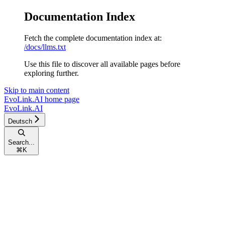
Documentation Index
Fetch the complete documentation index at:
/docs/llms.txt
Use this file to discover all available pages before
exploring further.
Skip to main content
EvoLink.AI
home page
EvoLink.AI
Deutsch
Search...
⌘
K