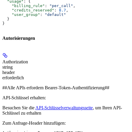
  "usage"
: {
    "billing_rule"
: 
"per_call"
,
    "credits_reserved"
: 
8.7
,
    "user_group"
: 
"default"
  }
}
Autorisierungen
Authorization
string
header
erforderlich
##Alle APIs erfordern Bearer-Token-Authentifizierung##
API-Schlüssel erhalten:
Besuchen Sie die
API-Schlüsselverwaltungsseite
, um Ihren API-
Schlüssel zu erhalten
Zum Anfrage-Header hinzufügen: