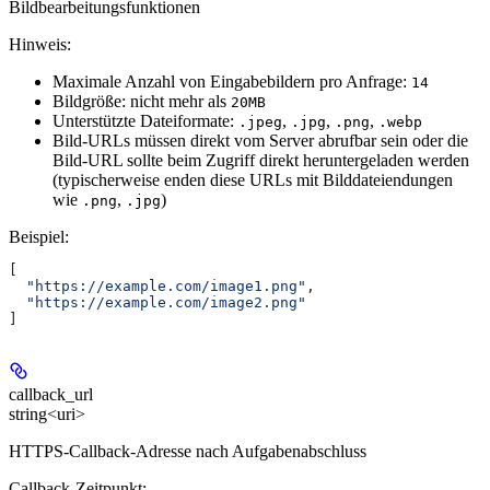
Bildbearbeitungsfunktionen
Hinweis:
Maximale Anzahl von Eingabebildern pro Anfrage:
14
Bildgröße: nicht mehr als
20MB
Unterstützte Dateiformate:
,
,
,
.jpeg
.jpg
.png
.webp
Bild-URLs müssen direkt vom Server abrufbar sein oder die
Bild-URL sollte beim Zugriff direkt heruntergeladen werden
(typischerweise enden diese URLs mit Bilddateiendungen
wie
,
)
.png
.jpg
Beispiel
:
[
  "https://example.com/image1.png"
,
  "https://example.com/image2.png"
]
callback_url
string<uri>
HTTPS-Callback-Adresse nach Aufgabenabschluss
Callback-Zeitpunkt: