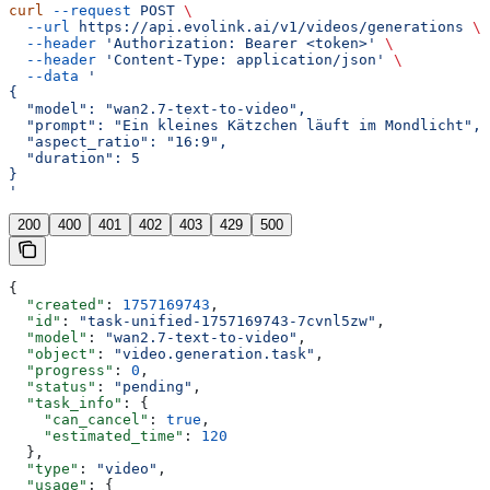
curl
 --request
 POST
 \
  --url
 https://api.evolink.ai/v1/videos/generations
 \
  --header
 'Authorization: Bearer <token>'
 \
  --header
 'Content-Type: application/json'
 \
  --data
 '
{
  "model": "wan2.7-text-to-video",
  "prompt": "Ein kleines Kätzchen läuft im Mondlicht",
  "aspect_ratio": "16:9",
  "duration": 5
}
'
200
400
401
402
403
429
500
{
  "created"
: 
1757169743
,
  "id"
: 
"task-unified-1757169743-7cvnl5zw"
,
  "model"
: 
"wan2.7-text-to-video"
,
  "object"
: 
"video.generation.task"
,
  "progress"
: 
0
,
  "status"
: 
"pending"
,
  "task_info"
: {
    "can_cancel"
: 
true
,
    "estimated_time"
: 
120
  },
  "type"
: 
"video"
,
  "usage"
: {