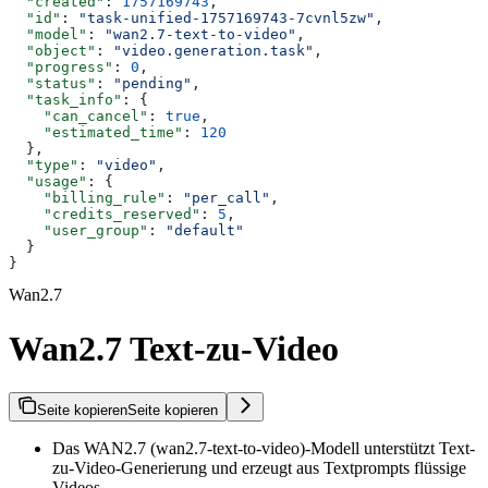
  "created"
: 
1757169743
,
  "id"
: 
"task-unified-1757169743-7cvnl5zw"
,
  "model"
: 
"wan2.7-text-to-video"
,
  "object"
: 
"video.generation.task"
,
  "progress"
: 
0
,
  "status"
: 
"pending"
,
  "task_info"
: {
    "can_cancel"
: 
true
,
    "estimated_time"
: 
120
  },
  "type"
: 
"video"
,
  "usage"
: {
    "billing_rule"
: 
"per_call"
,
    "credits_reserved"
: 
5
,
    "user_group"
: 
"default"
  }
}
Wan2.7
Wan2.7 Text-zu-Video
Seite kopieren
Seite kopieren
Das WAN2.7 (wan2.7-text-to-video)-Modell unterstützt Text-
zu-Video-Generierung und erzeugt aus Textprompts flüssige
Videos