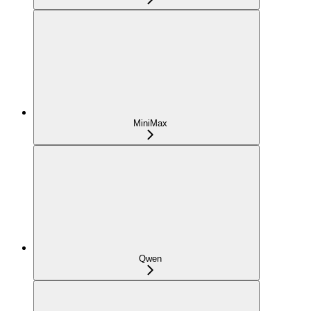
MiniMax
Qwen