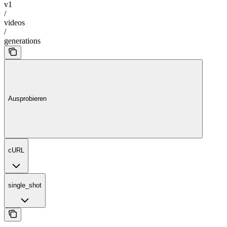
v1
/
videos
/
generations
Ausprobieren
cURL
single_shot