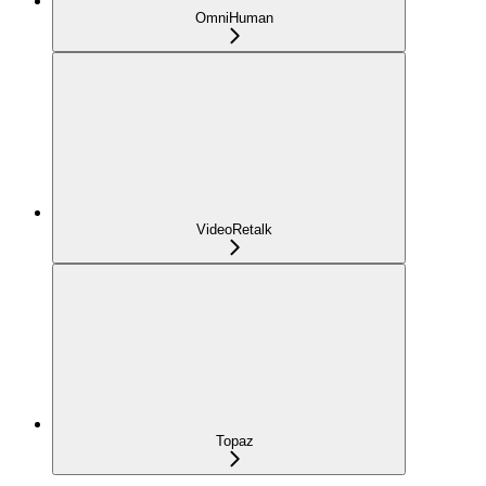
OmniHuman
VideoRetalk
Topaz