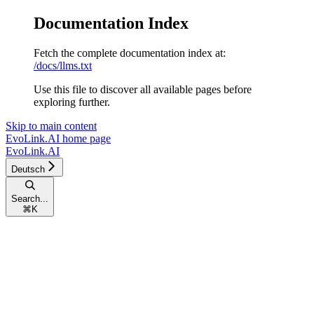
Documentation Index
Fetch the complete documentation index at:
/docs/llms.txt
Use this file to discover all available pages before
exploring further.
Skip to main content
EvoLink.AI
home page
EvoLink.AI
Deutsch
Search...
⌘
K