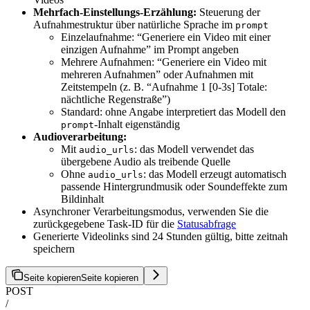
Mehrfach-Einstellungs-Erzählung:
Steuerung der
Aufnahmestruktur über natürliche Sprache im
prompt
Einzelaufnahme: “Generiere ein Video mit einer
einzigen Aufnahme” im Prompt angeben
Mehrere Aufnahmen: “Generiere ein Video mit
mehreren Aufnahmen” oder Aufnahmen mit
Zeitstempeln (z. B. “Aufnahme 1 [0-3s] Totale:
nächtliche Regenstraße”)
Standard: ohne Angabe interpretiert das Modell den
-Inhalt eigenständig
prompt
Audioverarbeitung:
Mit
: das Modell verwendet das
audio_urls
übergebene Audio als treibende Quelle
Ohne
: das Modell erzeugt automatisch
audio_urls
passende Hintergrundmusik oder Soundeffekte zum
Bildinhalt
Asynchroner Verarbeitungsmodus, verwenden Sie die
zurückgegebene Task-ID für die
Statusabfrage
Generierte Videolinks sind 24 Stunden gültig, bitte zeitnah
speichern
Seite kopieren
Seite kopieren
POST
/