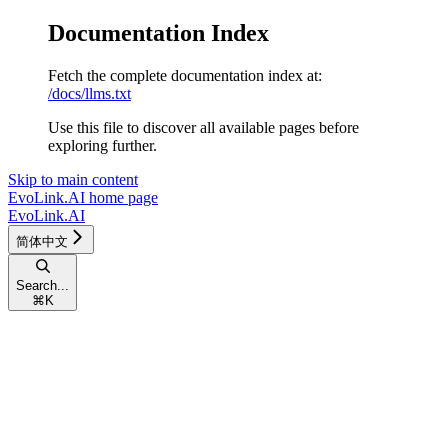
Documentation Index
Fetch the complete documentation index at:
/docs/llms.txt
Use this file to discover all available pages before
exploring further.
Skip to main content
EvoLink.AI
home page
EvoLink.AI
简体中文
Search...
⌘
K