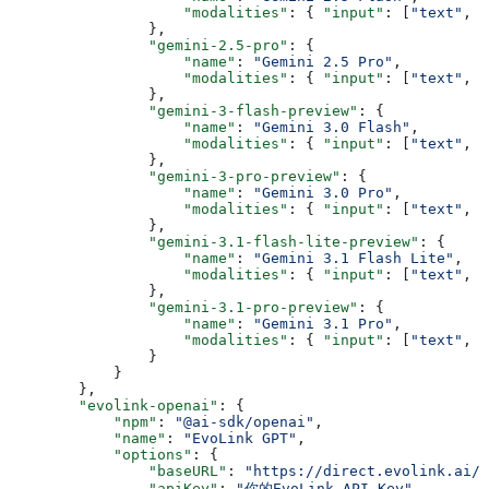
                    "modalities"
: { 
"input"
: [
"text"
, 
"
                },
                "gemini-2.5-pro"
: {
                    "name"
: 
"Gemini 2.5 Pro"
,
                    "modalities"
: { 
"input"
: [
"text"
, 
"
                },
                "gemini-3-flash-preview"
: {
                    "name"
: 
"Gemini 3.0 Flash"
,
                    "modalities"
: { 
"input"
: [
"text"
, 
"
                },
                "gemini-3-pro-preview"
: {
                    "name"
: 
"Gemini 3.0 Pro"
,
                    "modalities"
: { 
"input"
: [
"text"
, 
"
                },
                "gemini-3.1-flash-lite-preview"
: {
                    "name"
: 
"Gemini 3.1 Flash Lite"
,
                    "modalities"
: { 
"input"
: [
"text"
, 
"
                },
                "gemini-3.1-pro-preview"
: {
                    "name"
: 
"Gemini 3.1 Pro"
,
                    "modalities"
: { 
"input"
: [
"text"
, 
"
                }
            }
        },
        "evolink-openai"
: {
            "npm"
: 
"@ai-sdk/openai"
,
            "name"
: 
"EvoLink GPT"
,
            "options"
: {
                "baseURL"
: 
"https://direct.evolink.ai/v
                "apiKey"
: 
"你的EvoLink API Key"