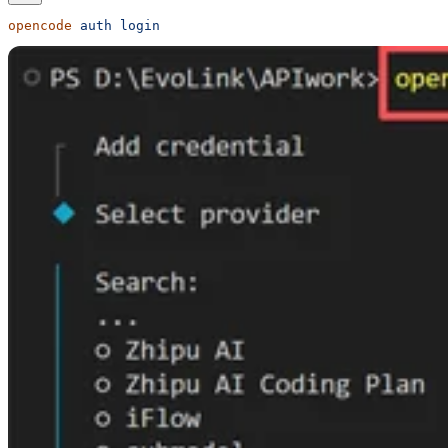
opencode
 auth
 login