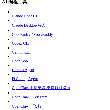
AI 编程工具
Claude Code CLI
Claude Desktop 接入
CodeBuddy / WorkBuddy
Codex CLI
Gemini CLI
OpenCode
Hermes Agent
Pi Coding Agent
OpenClaw 手动安装-支持智能路由
OpenClaw + Telegram
OpenClaw + 飞书