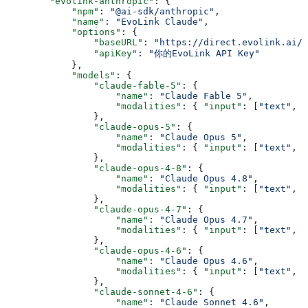
        "evolink-anthropic"
: {
            "npm"
: 
"@ai-sdk/anthropic"
,
            "name"
: 
"EvoLink Claude"
,
            "options"
: {
                "baseURL"
: 
"https://direct.evolink.ai/v
                "apiKey"
: 
"你的EvoLink API Key"
            },
            "models"
: {
                "claude-fable-5"
: {
                    "name"
: 
"Claude Fable 5"
,
                    "modalities"
: { 
"input"
: [
"text"
, 
"
                },
                "claude-opus-5"
: {
                    "name"
: 
"Claude Opus 5"
,
                    "modalities"
: { 
"input"
: [
"text"
, 
"
                },
                "claude-opus-4-8"
: {
                    "name"
: 
"Claude Opus 4.8"
,
                    "modalities"
: { 
"input"
: [
"text"
, 
"
                },
                "claude-opus-4-7"
: {
                    "name"
: 
"Claude Opus 4.7"
,
                    "modalities"
: { 
"input"
: [
"text"
, 
"
                },
                "claude-opus-4-6"
: {
                    "name"
: 
"Claude Opus 4.6"
,
                    "modalities"
: { 
"input"
: [
"text"
, 
"
                },
                "claude-sonnet-4-6"
: {
                    "name"
: 
"Claude Sonnet 4.6"
,