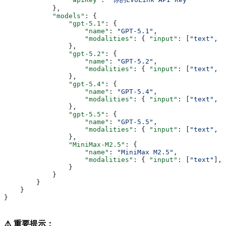
            },
            "models"
: {
                "gpt-5.1"
: {
                    "name"
: 
"GPT-5.1"
,
                    "modalities"
: { 
"input"
: [
"text"
, 
"
                },
                "gpt-5.2"
: {
                    "name"
: 
"GPT-5.2"
,
                    "modalities"
: { 
"input"
: [
"text"
, 
"
                },
                "gpt-5.4"
: {
                    "name"
: 
"GPT-5.4"
,
                    "modalities"
: { 
"input"
: [
"text"
, 
"
                },
                "gpt-5.5"
: {
                    "name"
: 
"GPT-5.5"
,
                    "modalities"
: { 
"input"
: [
"text"
, 
"
                },
                "MiniMax-M2.5"
: {
                    "name"
: 
"MiniMax M2.5"
,
                    "modalities"
: { 
"input"
: [
"text"
], 
                }
            }
        }
    }
}
⚠️ 重要提示：