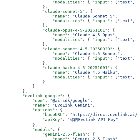
                    "modalities"
: { 
"input"
: [
"text"
, 
"
                },
                "claude-sonnet-5"
: {
                    "name"
: 
"Claude Sonnet 5"
,
                    "modalities"
: { 
"input"
: [
"text"
, 
"
                },
                "claude-opus-4-5-20251101"
: {
                    "name"
: 
"Claude 4.5 Opus"
,
                    "modalities"
: { 
"input"
: [
"text"
, 
"
                },
                "claude-sonnet-4-5-20250929"
: {
                    "name"
: 
"Claude 4.5 Sonnet"
,
                    "modalities"
: { 
"input"
: [
"text"
, 
"
                },
                "claude-haiku-4-5-20251001"
: {
                    "name"
: 
"Claude 4.5 Haiku"
,
                    "modalities"
: { 
"input"
: [
"text"
, 
"
                }
            }
        },
        "evolink-google"
: {
            "npm"
: 
"@ai-sdk/google"
,
            "name"
: 
"EvoLink Gemini"
,
            "options"
: {
                "baseURL"
: 
"https://direct.evolink.ai/v
                "apiKey"
: 
"你的EvoLink API Key"
            },
            "models"
: {
                "gemini-2.5-flash"
: {
                    "name"
: 
"Gemini 2.5 Flash"
,