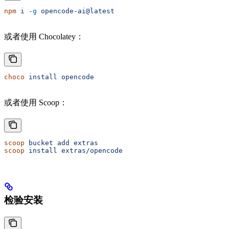
npm
 i
 -g
 opencode-ai@latest
或者使用 Chocolatey：
choco
 install
 opencode
或者使用 Scoop：
scoop
 bucket
 add
 extras
scoop
 install
 extras/opencode
检验安装